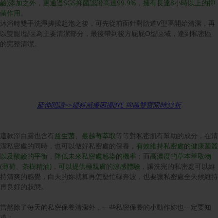
鹼)添加之外
，
更通過SGS抑菌認證高達99.9%
，
擁有長達8小時以上的抑
菌作用
。
沐浴時雙手洗淨搓揉起泡之後，可先從前面針對陰道V型區開始清潔，再
以雙腿i型區為主要清潔部分，最後帶到後方屁屁O型區域，達到私密區
的完整清潔。
延伸閱讀>>婦科感擾困擾BYE 抑菌雙寶限時33折
這款淨白露也含有
益生菌
、
蔓越莓萃取
等等對私密肌有幫助的成分，在清
潔私密處的同時，也可以做好私密處的保養，
有效維持私密處的健康菌叢
以及酸鹼的平衡
，
降低未來私密處感染的機率
；而
高濃度的草本萃取物
(薄荷、茶樹精油)
，
可以提供極親膚的涼感體驗
，讓洗完的私密處可以維
持清爽的感覺，白天的妳就算再怎麼忙碌奔波，也要讓私密處全天候維持
再良好的狀態。
當然除了每天的私密保養清潔外，一些私密保養的小動作妳也一定要知
道：