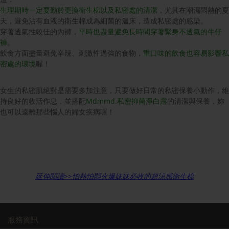
生理期時一定要勤於更換衛生棉以及私密處的清潔
，尤其在潮濕悶熱的夏
天，避免沾有血液的衛生棉成為細菌的溫床，造成私密處的感染。
穿著透氣性較佳的內褲，
平時也盡量避免長時間穿著緊身不透氣的牛仔
褲
。
飲食方面盡量避免辛辣、刺激性過強的食物，
重口味的飲食也容易影響私
密處的環境
喔！
女生的私密肌絕對是需要多加注意，只要做好日常的私密保養小動作，維
持良好的收活作息，並搭配
Mdmmd.私密抑菌淨白露
的清潔與保養，妳
也可以遠離那些惱人的婦女疾病喔！
延伸閱讀>>怕熱怕悶火爆妹妹必收的超涼感衛生棉
服務資訊