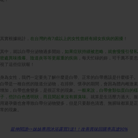
其實根據統計，
在台灣約有7成以上的女性曾經有婦女疾病的困擾
！
其中，就以白帶分泌物過多開始，
如果症狀持續被忽略
，
就會慢慢引發私
密處異味搔癢
、
陰道炎等等更嚴重的疾病
，每天忙碌的妳，可千萬不要忽
視了這些症狀喔！
身為女性，我們一定要先了解什麼是白帶、正常的白帶應該是什麼樣子。
白帶是一種自然的陰道分泌物，在排卵、懷孕的期間，會因為體內雌激素
增加，白帶也會變多，是很正常的現象。
一般來說
，
白帶會類似蛋白的樣
子
，
些許白色透明狀
，
而且聞起來沒有腥臭味
。就算是生活壓力過大、服
用避孕藥也會導致白帶分泌物變多，但是只要顏色清透、無腥味都算是正
常的現象。
延伸閱讀>>妹妹專用沐浴露買3送1！改善異味回購率高達90%