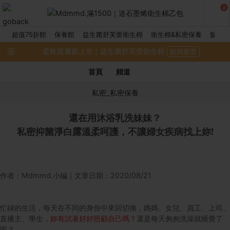
0
超值75折館
保養館
益生菌舒芙蕾衛生棉
衛生棉&私密保養
髮品館
柔軟親膚新上市｜益生菌舒芙蕾衛生棉
點我逛逛
首頁
頻道
私密_私密保養
還在用沐浴乳洗妹妹？
私密抑菌淨白露溫柔呵護，不讓婦女疾病找上妳!
作者：Mdmmd.小編｜文章日期：2020/08/21
忙碌的生活，每天在不同的身份中來回切換，媽媽、女兒、員工、上司、
直播主、學生，
妳有試著好好照顧自己嗎？
還是每天匆匆洗澡就睡覺了
呢？