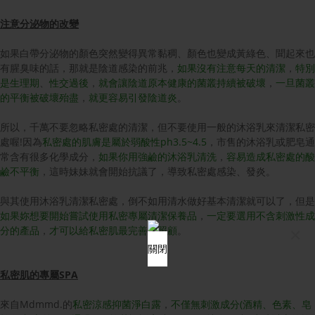
注意分泌物的改變
如果白帶分泌物的顏色突然變得異常黏稠、顏色也變成黃綠色、聞起來也
有腥臭味的話，那就是陰道感染的前兆，
如果沒有注意每天的清潔
，
特別
是生理期
、
性交過後
，
就會讓陰道原本健康的菌叢持續被破壞
，
一旦菌叢
的平衡被破壞殆盡
，
就更容易引發陰道炎
。
所以，千萬不要忽略私密處的清潔，但不要使用一般的沐浴乳來清潔私密
處喔!因為
私密處的肌膚是屬於弱酸性ph3.5~4.5
，市售的沐浴乳或肥皂通
常含有很多化學成分，
如果你用強鹼的沐浴乳清洗
，
容易造成私密處的酸
鹼不平衡
，這時妹妹就會開始抗議了，導致私密處感染、發炎。
與其使用沐浴乳清潔私密處，倒不如用清水做好基本清潔就可以了，但是
如果妳想要開始嘗試使用私密專屬清潔保養品
，
一定要選用不含刺激性成
分的產品
，
才可以給私密肌最完善的照顧
。
×
關閉
私密肌的專屬SPA
來自Mdmmd.的
私密涼感抑菌淨白露
，
不僅無刺激成分(酒精、色素、皂