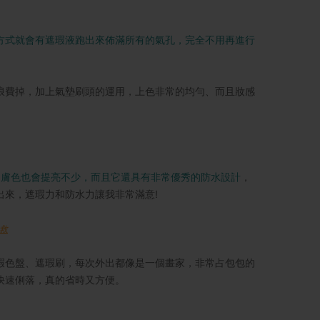
方式就會有遮瑕液跑出來佈滿所有的氣孔，完全不用再進行
浪費掉，加上氣墊刷頭的運用，上色非常的均勻、而且妝感
的膚色也會提亮不少，而且它還具有非常優秀的防水設計
，
來，遮瑕力和防水力讓我非常滿意!
救
瑕色盤、遮瑕刷，每次外出都像是一個畫家，非常占包包的
快速俐落，真的省時又方便。