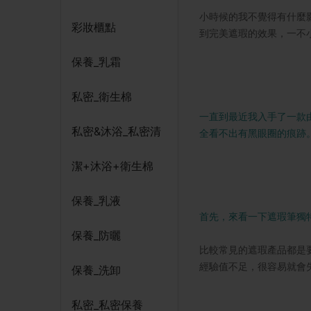
小時候的我不覺得有什麼
彩妝櫃點
到完美遮瑕的效果，一不
保養_乳霜
私密_衛生棉
一直到最近我入手了一款
私密&沐浴_私密清
全看不出有黑眼圈的痕跡
潔+沐浴+衛生棉
保養_乳液
首先，來看一下遮瑕筆獨
保養_防曬
比較常見的遮瑕產品都是
經驗值不足，很容易就會
保養_洗卸
私密_私密保養