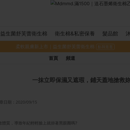
益生菌舒芙蕾衛生棉
衛生棉&私密保養
髮品館
柔軟親膚新上市｜益生菌舒芙蕾衛生棉
點我逛逛
首頁
頻道
一抹立即保濕又遮瑕，鋪天蓋地搶救妳
期：2020/09/15
敏體質，導致年紀輕輕臉上就掛著黑眼圈嗎?