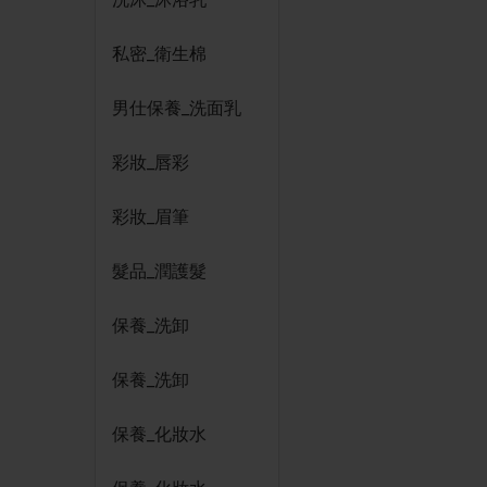
私密_衛生棉
男仕保養_洗面乳
彩妝_唇彩
彩妝_眉筆
髮品_潤護髮
保養_洗卸
保養_洗卸
保養_化妝水