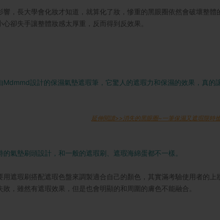
影響，長大學會化妝才知道，就算化了妝，慘重的黑眼圈依然會破壞整體
小心卻失手讓整體妝感太厚重，反而得到反效果。
由Mdmmd設計的保濕氣墊遮瑕筆，它驚人的遮瑕力和保濕的效果，真的
。
延伸閱讀>>消失的黑眼圈~一筆保濕又遮瑕限時
特的氣墊刷頭設計，和一般的遮瑕刷、遮瑕海綿蛋都不一樣。
要用遮瑕刷搭配遮瑕色盤來調製適合自己的顏色，其實滿考驗使用者的上
失敗，雖然有遮瑕效果，但是也會明顯的和周圍的膚色不能融合。