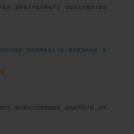
的妝感，讓整個人的氣色降低不少，曾經我也想盡辦法要達
讓我非常滿意，而且使用後也不卡紋，妝容更加的自然，完
搶購
妝技術，還有對自己的黑眼圈顏色、膚色夠不夠了解，如果