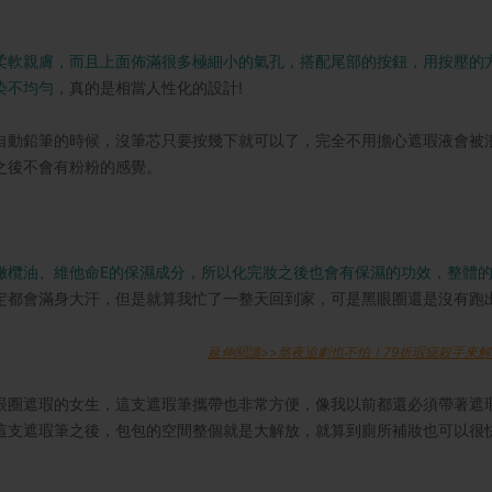
柔軟親膚，而且上面佈滿很多極細小的氣孔，搭配尾部的按鈕，用按壓的
染不均勻
，真的是相當人性化的設計!
自動鉛筆的時候，沒筆芯只要按幾下就可以了，完全不用擔心遮瑕液會被
之後不會有粉粉的感覺。
橄欖油、維他命E的保濕成分，所以化完妝之後也會有保濕的功效，整體
定都會滿身大汗，但是就算我忙了一整天回到家，可是黑眼圈還是沒有跑出
延伸閱讀>>熬夜追劇也不怕！79折瑕疵殺手來解
眼圈遮瑕的女生，這支遮瑕筆攜帶也非常方便，像我以前都還必須帶著遮
這支遮瑕筆之後，包包的空間整個就是大解放，就算到廁所補妝也可以很