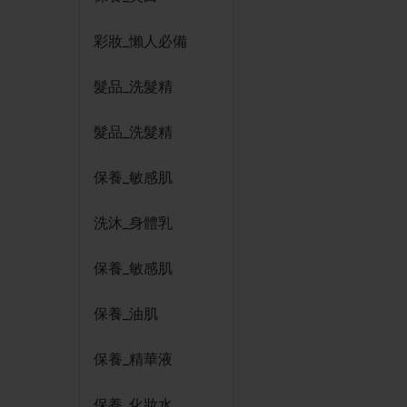
彩妝_懶人必備
髮品_洗髮精
髮品_洗髮精
保養_敏感肌
洗沐_身體乳
保養_敏感肌
保養_油肌
保養_精華液
保養_化妝水