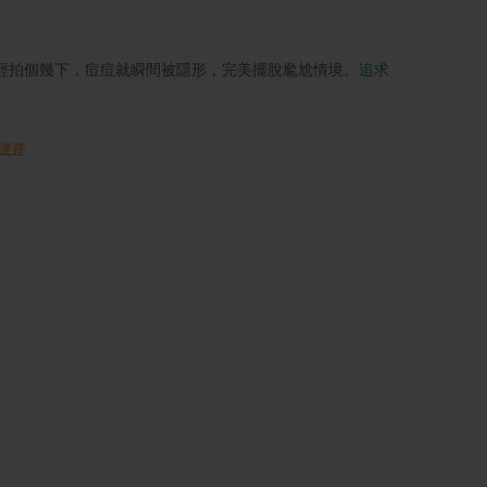
輕拍個幾下，痘痘就瞬間被隱形，完美擺脫尷尬情境。
追求
運費