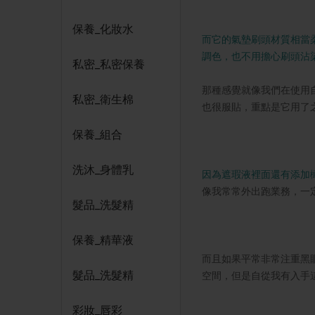
保養_化妝水
而它的氣墊刷頭材質相當
調色，也不用擔心刷頭沾
私密_私密保養
那種感覺就像我們在使用
私密_衛生棉
也很服貼，重點是它用了
保養_組合
洗沐_身體乳
因為遮瑕液裡面還有添加
像我常常外出跑業務，一
髮品_洗髮精
保養_精華液
而且如果平常非常注重黑
髮品_洗髮精
空間，但是自從我有入手
彩妝_唇彩