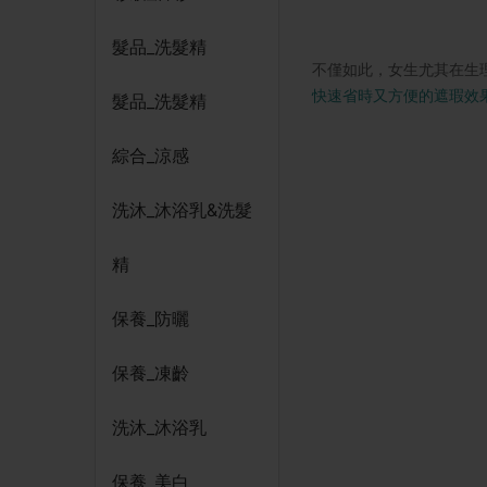
髮品_洗髮精
不僅如此，女生尤其在生
快速省時又方便的遮瑕效果
髮品_洗髮精
綜合_涼感
洗沐_沐浴乳&洗髮
精
保養_防曬
保養_凍齡
洗沐_沐浴乳
保養_美白