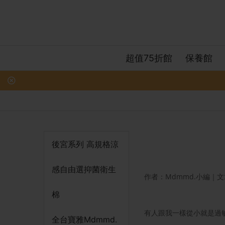
超值75折館
保養館
後宮系列 高規格涼
感自由選抑菌衛生
作者：Mdmmd.小編｜文章日
棉
有人跟我一樣從小就是過
全台寶雅Mdmmd.