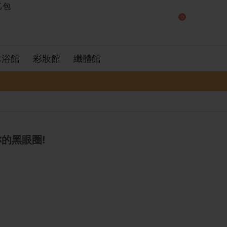
0
沐浴館
彩妝館
纖體館
的黑眼圈!