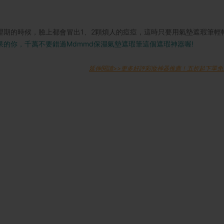
理期的時候，臉上都會冒出1、2顆煩人的痘痘，這時只要用氣墊遮瑕筆輕
的你，千萬不要錯過Mdmmd保濕氣墊遮瑕筆這個遮瑕神器喔!
延伸閱讀>>更多好評彩妝神器推薦！五折起下單免