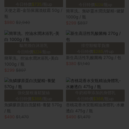
今日特價
$735
/瓶up
今日特價
$224
/瓶up
天使之霜-金箔保濕淡紋霜 50g /
簡單洗。無矽靈水潤洗髮精-健髮
瓶
1000g / 瓶
$980
$2,940
$299
$897
排空順暢零負擔
驅黑煥白沐浴乳
今日特價
$285
/件up
今日特價
$224
/瓶up
新生高活性乳酸菌梅 270g / 包
簡單洗。控油水潤沐浴乳-美白
$380
$1,140
1000g / 瓶
$299
$897
強化髮根蓬鬆髮絲
牛奶精華添加的身體乳
今日特價
$368
/瓶up
今日特價
$368
/瓶up
魚鱗膠原蛋白洗髮精-養髮 570g
杏桃花香水安瓶精油身體乳-水嫩
/ 瓶
透白 475g / 瓶
$490
$1,470
$490
$1,470