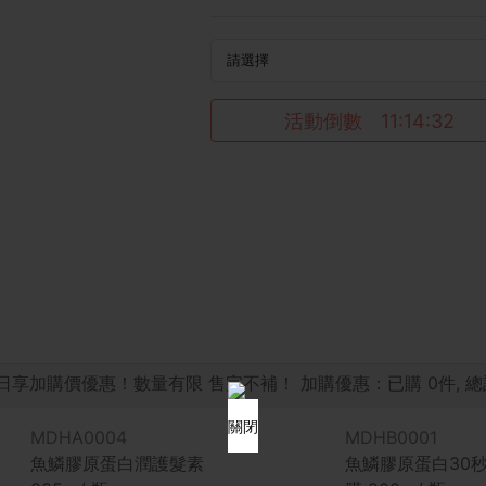
活動倒數
11:14:31
日享加購價優惠！數量有限 售完不補！ 加購優惠：已購
0
件, 
關閉
MDHA0004
MDHB0001
魚鱗膠原蛋白潤護髮素
魚鱗膠原蛋白30