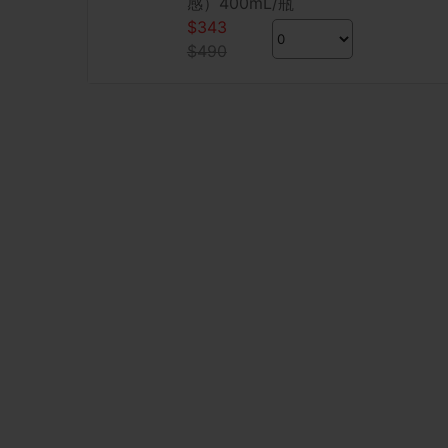
感）400mL/瓶
$343
$490