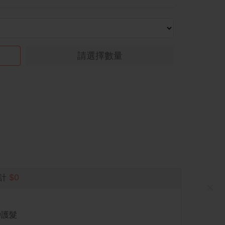
請選擇數量
總計
$0
×
秒護髮