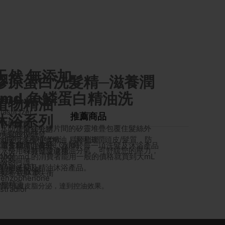
天然 無添加
膠原蛋白洗髮精─滋養潤
mmd.魚鱗蛋白精油洗
植物精油
ethicone
sticizer
推薦商品
沐浴系列
蛋白洗髮精
rabens
於水，滯留在毛鱗片間的矽靈堆疊包覆住髮絲外
饋，防止髮絲分岔
｜美髮技術研發
maldehyde
md採用多種植物精油，調理滋潤頭皮/髮質，防
、粗硬之毛髮更柔軟，易於梳理
。滋養潤澤。養髮
物 Ethylene Oxide
慎選多種精油成分，添加於每一項洗髮及沐浴產品
岔，使用時散發淡淡精油分氣，可舒緩您的壓力，
髮水分，保持頭髮健康
ohol
Mdmmd.的消費者能用一般的價格就買到大mL
星級的呵護。
絲分岔
eral Oil
的精油洗髮及精油沐浴產品。
藻萃取液
薄荷精油
洗髮造成靜電失衡
nzophenone
手柑精油
頭皮皮脂分泌，達到控油效果。
具安撫、放鬆效
radiol
濕作用。