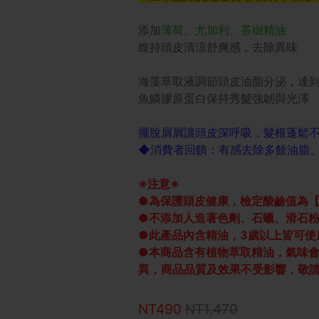
添加
薄荷、尤加利、茶樹精油
維持頭皮清涼舒爽感，去除異味
海藻萃取液調節頭皮油脂分泌，達
魚鱗膠原蛋白保持秀髮強韌與光澤
擺脫屑屑讓頭皮深呼吸，髮根蓬鬆
◆消費者回饋：有感去除多餘油脂
※注意※
●為保護頭皮健康，檢定酸鹼值為【PH
●不添加人造著色劑、石蠟、滑石粉、
●此產品內含精油，3歲以上皆可使
●本商品含有植物萃取精油，氣味
異，商品品質及效果不受影響，敬
NT490
NT1,470