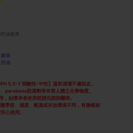
到控油效果
不扁塌
、控油
 5.5-7 弱酸性-中性】溫和清潔不傷頭皮。
parabens防腐劑等有害人體之化學物質。
用，如懷孕者使用前請先諮詢醫師。
會隨季節、濕度、氣溫或存放環境不同，有微幅差
請安心使用。