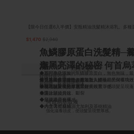
【限今日任選6入半價】安瓶精油洗髮精沐浴乳。多種
$1,470
$2,940
魚鱗膠原蛋白洗髮精─
魚鱗膠原蛋白洗髮精─
烏黑亮澤的秘密 何首烏
潔
消費者回饋，使頭髮呈現蓬鬆感
商品介紹
為什麼到高級髮廊洗頭，美髮師一定會問你需不需
此系列產品添加的魚鱗膠原蛋白，無色無味，最
◆調理強化頭皮
元升級為「精油洗髮」？
韓國技術引進
解，具備保濕特性。再加上魚鱗不易受到環境汙
何首烏在本草綱目內有著對人體極好的保養功效
◆保護維持頭皮的健康
消費者回饋，去除多餘油脂、控油
精油是高濃度提煉而成用於美髮及美體的保養效
超細緻。親膚綿密泡沫
被稱為極安全的膠原蛋白！
的調理以及強化有非常好的效果，使頭髮呈現蓬
◆補充頭髮水分，使頭髮呈現豐厚感
◆使頭髮呈現豐厚感
相對的成本也相當高
光澤。
◆防止髮絲分岔、斷裂
◆去除頭皮異味
◆呈現透亮光澤
◆頭皮清涼舒爽感
何首烏萃取液
◆內含天竺葵精油
◆內含薄荷精油、尤加利及茶樹精油
強化滋養頭皮，使頭髮呈現豐厚感。