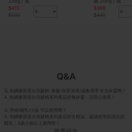
335g / 瓶
膜 200g / 瓶
$413
$308
$590
$440
Q&A
Q. 魚鱗膠原蛋白洗髮精-養髮/深度清潔/滋養潤澤 有含矽靈嗎？
A. 魚鱗膠原蛋白洗髮精系列產品皆無矽靈，請安心使用！
Q. 孕婦/哺乳/小孩 可以使用嗎？
A. 魚鱗膠原蛋白洗髮精系列產品皆含精油，建議使用前請洽詢
醫生；3歲小孩以上適用唷！
推薦組合