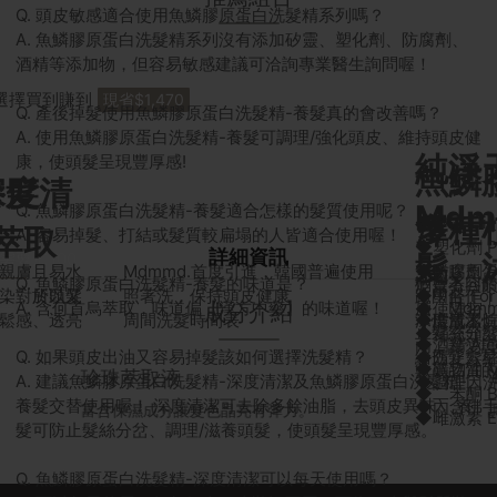
Q. 頭皮敏感適合使用魚鱗膠原蛋白洗髮精系列嗎？
A. 魚鱗膠原蛋白洗髮精系列沒有添加矽靈、塑化劑、防腐劑、
酒精等添加物，但容易敏感建議可洽詢專業醫生詢問喔！
選擇買到賺到
現省$1,470
Q. 產後掉髮使用魚鱗膠原蛋白洗髮精-養髮真的會改善嗎？
A. 使用魚鱗膠原蛋白洗髮精-養髮可調理/強化頭皮、維持頭皮健
純淨
康，使頭髮呈現豐厚感!
魚鱗
深度清
養髮
Md
Q. 魚鱗膠原蛋白洗髮精-養髮適合怎樣的髮質使用呢？
多種
澤
◆矽靈 Dim
萃取
A. 容易掉髮、打結或髮質較扁塌的人皆適合使用喔！
◆塑化劑 Pla
詳細資訊
髮、
要加100
親膚且易水
Mdmmd.首度引進，韓國普遍使用
魚鱗膠原
◆防腐劑 Pa
Q. 魚鱗膠原蛋白洗髮精-養髮的味道是？
矽靈不容
消費者回
染，所以又
照著洗，保持頭皮健康
跨國合作
，對於頭髮
◆甲醛 For
果極佳，但
A. 含何首烏萃取，味道偏【漢方中藥】的味道喔！
層，Mdm
◆使濃密
成分介紹
周間洗髮時間表
深度清潔
鬆感、透亮
◆環氧乙烷衍生
不惜成本
止髮絲分
◆補充頭
◆酒精 Alc
內，讓愛護
Q. 如果頭皮出油又容易掉髮該如何選擇洗髮精？
給秀髮六
◆防止髮
◆礦物油 Min
數高品質
珍珠萃取液
海
A. 建議魚鱗膠原蛋白洗髮精-深度清潔及魚鱗膠原蛋白洗髮精-
◆調理因
◆二苯酮 Be
養髮交替使用喔！ 深度清潔可去除多餘油脂，去頭皮異味。 養
◆內含佛
富含保濕成分讓髮色晶亮有彈力。
調節
◆雌激素 Est
髮可防止髮絲分岔、調理/滋養頭髮，使頭髮呈現豐厚感。
Q. 魚鱗膠原蛋白洗髮精-深度清潔可以每天使用嗎？