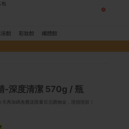
0
沐浴館
彩妝館
纖體館
深度清潔 570g / 瓶
有今天再加碼免費送限量百元購物金，現領現折！
▼