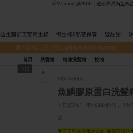
益生菌舒芙蕾衛生棉
衛生棉&私密保養
髮品館
柔軟親膚新上市｜益生菌舒芙蕾衛生棉
點我逛逛
首頁
洗髮精
精油洗髮精
控油
1/10
MDHA0002
魚鱗膠原蛋白洗髮精-
今日買3送1，平均368元/瓶，只
▼三千髮絲的甩油攻略 屑屑不聯絡