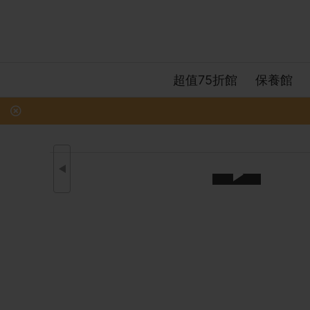
超值75折館
保養館