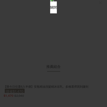
×
關閉
推薦組合
【限今日任選6入半價】安瓶精油洗髮精沐浴乳。多種選擇買到賺到
現省$1,470
$1,470
$2,940