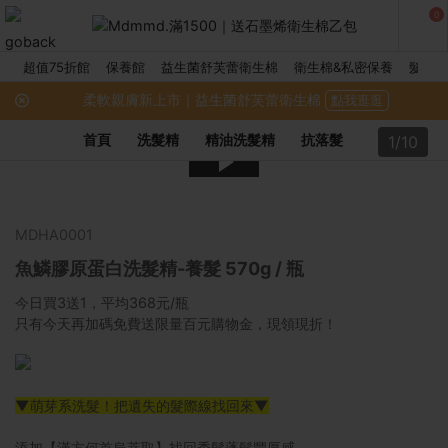
0
超值75折館
保養館
益生菌舒芙蕾衛生棉
衛生棉&私密保養
髮品館
柔軟親膚新上市｜益生菌舒芙蕾衛生棉
點我逛逛
首頁
洗髮精
精油洗髮精
抗落髮
1/10
MDHA0001
魚鱗膠原蛋白洗髮精-養髮 570g / 瓶
今日買3送1，平均368元/瓶
只有今天再加碼免費送限量百元購物金，現領現折！
▼萌芽系洗髮！把遺失的髮際線找回來▼
添加【漢方何首烏萃取】找回秀髮蓬鬆豐厚感