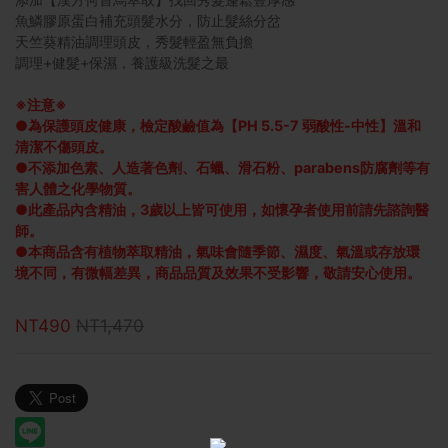
魚鱗膠原蛋白補充頭髮水分，防止髮絲分岔
天竺葵精油調理頭皮，秀髮輕盈無負擔
調理+健髮+保濕，養護級洗髮之最
※注意※
●為保護頭皮健康，檢定酸鹼值為【PH 5.5-7 弱酸性-中性】溫和
清潔不傷頭皮。
●不添加色素、人造著色劑、石蠟、滑石粉、parabens防腐劑等有
害人體之化學物質。
●此產品內含精油，3歲以上皆可使用，如懷孕者使用前請先諮詢醫
師。
●本商品含有植物萃取精油，氣味會隨季節、濕度、氣溫或存放環
境不同，有微幅差異，商品品質及效果不受影響，敬請安心使用。
NT490
NT1,470