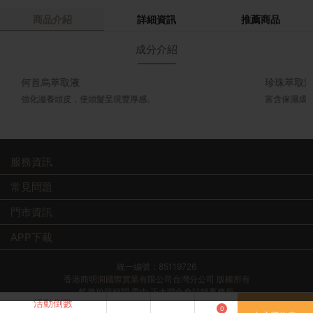
商品介紹
詳細資訊
推薦商品
成分介紹
何首烏萃取液
珍珠萃取
強化滋養頭皮，使頭髮呈現豐厚感。
富含保濕成
服務資訊
常見問題
門市資訊
APP下載
統一編號：85119726
香港商明洞國際實業有限公司台灣分公司 版權所有
帳務稅籍顧問 委由 正大聯合會計師事務所
活動倒數
司法顧問 委由 致同國際法律事務所
0
0
0