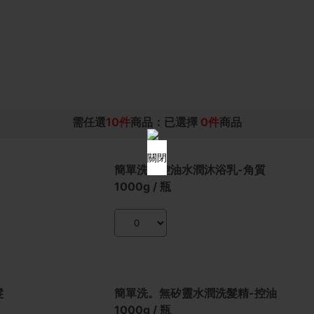
需任選
10件
商品：已選擇
0件
商品
MDBA0026
關閉
簡單洗。控油水潤沐浴乳-角質
1000g / 瓶
MDHA0036
髮
簡單洗。無矽靈水潤洗髮精-控油
1000g / 瓶