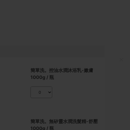
×
MDBA0027
簡單洗。控油水潤沐浴乳-嫩膚
1000g / 瓶
MDHA0037
簡單洗。無矽靈水潤洗髮精-舒壓
1000g / 瓶