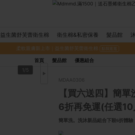
益生菌舒芙蕾衛生棉
衛生棉&私密保養
髮品館
柔軟親膚新上市｜益生菌舒芙蕾衛生棉
點我逛逛
首頁
髮品館
優惠組合
1/5
MDAA0306
【買六送四】簡單
6折再免運(任選10
簡單洗。洗沐新品組合下殺6折體驗