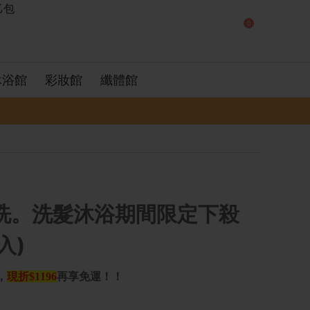
0
沐浴館
彩妝館
纖體館
洗。洗髮沐浴期間限定下殺
入)
，
現折$1196
再享免運！！