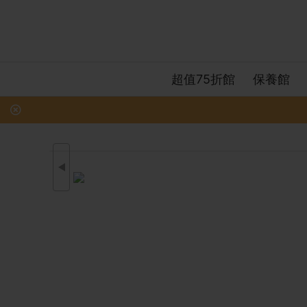
超值75折館
保養館