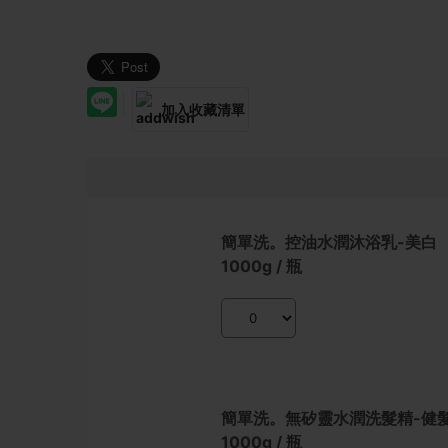
加入收藏清單
MDBA0025
簡單洗。控油水潤沐浴乳-美白
1000g / 瓶
MDHA0035
簡單洗。無矽靈水潤洗髮精-健
1000g / 瓶