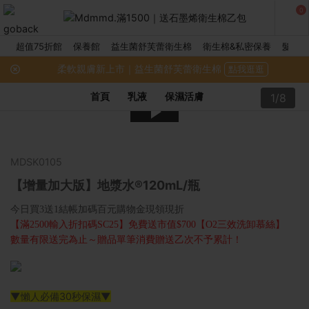
0
超值75折館
保養館
益生菌舒芙蕾衛生棉
衛生棉&私密保養
髮品館
柔軟親膚新上市｜益生菌舒芙蕾衛生棉
點我逛逛
首頁
乳液
保濕活膚
1/8
MDSK0105
【增量加大版】地漿水®120mL/瓶
今日買3送1結帳加碼百元購物金現領現折
【滿2500輸入折扣碼SC25】免費送市值$700【O2三效洗卸慕絲】
數量有限送完為止～贈品單筆消費贈送乙次不予累計！
▼懶人必備30秒保濕▼