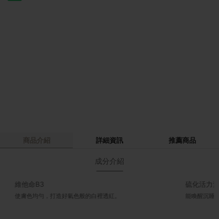
商品介紹
詳細資訊
推薦商品
成分介紹
硫化活力素
好氣色般的白裡透紅。
能喚醒沉睡的肌膚，使肌膚更加緊實