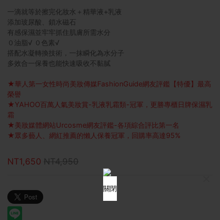
一滴就等於擦完化妝水＋精華液+乳液
添加玻尿酸、鎖水磁石
有感保濕並牢牢抓住肌膚所需水分
０油脂√ ０色素√
搭配水凝轉換技術，一抹瞬化為水分子
多效合一保養也能快速吸收不黏膩
★華人第一女性時尚美妝傳媒FashionGuide網友評鑑【特優】最高
榮譽
★YAHOO百萬人氣美妝賞-乳液乳霜類-冠軍，更勝專櫃日牌保濕乳
霜
★美妝媒體網站Urcosme網友評鑑-各項綜合評比第一名
★眾多藝人、網紅推薦的懶人保養冠軍，回購率高達95%
NT1,650
NT4,950
×
關閉