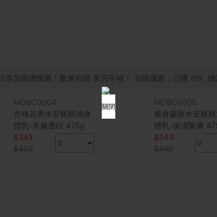
日享加購價優惠！數量有限 售完不補！ 加購優惠：已購
0
件, 
MDBC0004
MDBC0005
關閉
杏桃花香水安瓶精油身
紫香蘭香水安瓶精
體乳-水嫩透白 475g
體乳-保濕緊膚 47
$343
$343
$490
$490