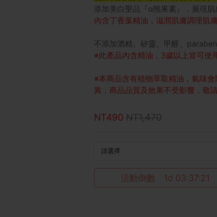
添加美白聖品『α熊果素』，展現肌
內含丁香葉精油，滋潤肌膚調理肌
不添加酒精、矽靈、甲醛、parab
※此產品內含精油，3歲以上皆可使
※本商品含有植物萃取精油，氣味會
異，商品品質及效果不受影響，敬
NT490
NT1,470
活動倒數
1d 03:37:20