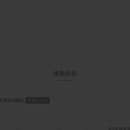
推薦組合
選擇買到賺到
現省$1,470
B5珍珠玻