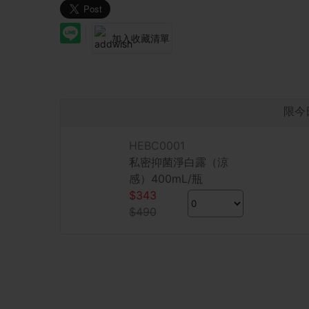
加入收藏清單
限今
HEBC0001
私密抑菌淨白露（涼
感）400mL/瓶
$343
$490