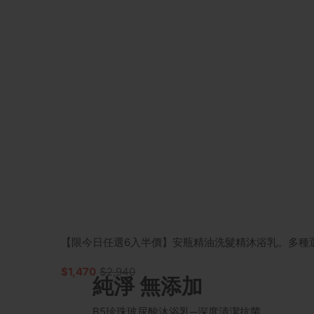
【限今日任選6入半價】安瓶精油洗髮精沐浴乳。多種
$1,470
$2,940
純淨 無添加
B5珍珠玻尿酸沐浴乳─深度清潔抗菌