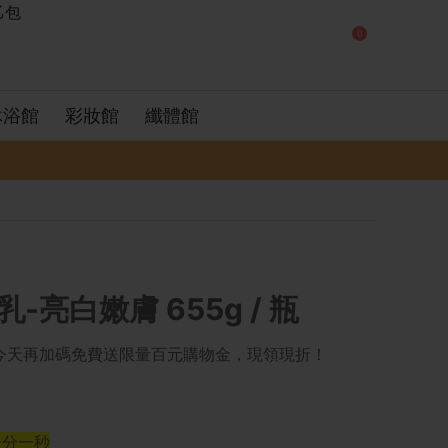
0
沐浴館
彩妝館
纖體館
亮白嫩膚 655g / 瓶
有今天再加碼免費送限量百元購物金，現領現折！
一分一秒