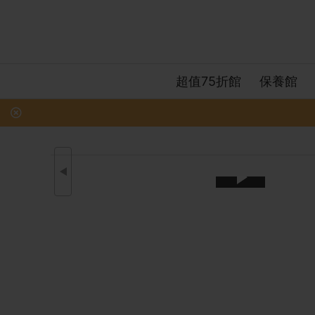
超值75折館
保養館