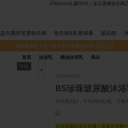
益生菌舒芙蕾衛生棉
衛生棉&私密保養
髮品館
柔軟親膚新上市｜益生菌舒芙蕾衛生棉
點我逛逛
首頁
沐浴乳
精油沐浴乳
美白
1/10
MDBA0004
B5珍珠玻尿酸沐浴乳-
今日買3送1，平均368元/瓶，只
洗澡就開始美白肌膚！保養不浪費