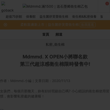
0
超值75折館
保養館
益生菌舒芙蕾衛生棉
衛生棉&私密保養
髮品館
柔軟親膚新上市｜益生菌舒芙蕾衛生棉
點我逛逛
首頁
頻道
私密_衛生棉
Mdmmd. X OPEN小將聯名款
第三代超涼感衛生棉限時發售中!
作者：Mdmmd.小編｜文章日期：2020/11/13
女孩們，每個月那幾天，妳有好好照顧自己嗎? 小心錯誤的衛生棉使用習
慣，會影響私密處的健康喔！