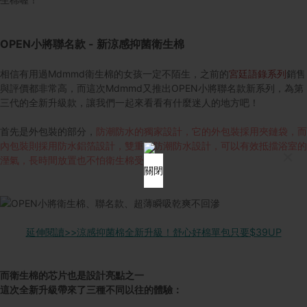
OPEN
小將聯名款
-
新涼感抑菌衛生棉
相信有用過Mdmmd衛生棉的女孩一定不陌生，之前的
宮廷語錄系列
銷售
與評價都非常高，而這次Mdmmd又推出OPEN小將聯名款新系列，為第
三代的全新升級款，讓我們一起來看看有什麼迷人的地方吧！
首先是外包裝的部分，
防潮防水的獨家設計，它的外包裝採用夾鏈袋，而
內包裝則採用防水鋁箔設計，雙重的防潮防水設計，可以有效抵擋浴室的
×
溼氣，長時間放置也不怕衛生棉受潮
。
關閉
延伸閱讀>>涼感抑菌棉全新升級！舒心好棉單包只要$39UP
而衛生棉的芯片也是設計亮點之一
這次全新升級帶來了三種不同以往的體驗：