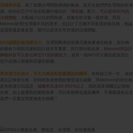
涼感再升級
。為了因應台灣悶熱潮濕的氣候、提升女孩們們生理期的舒適
感，特別在芯片中添加親膚性極佳的「
薄荷腦
」配方，
可以提供90%的
涼感體驗
，大幅減少以往的悶熱感，就像在吹冷氣一樣舒適。而且
Mdmmd針對生理期不同的需求，也設計了五種不同長度的衛生棉，無論
是護墊還是量多型，都可以提供非常舒適的涼感體驗。
SGS認證的超強吸水
力
。生理期剛來的前幾天難免量會比較多，衛生棉
的吸收力和防回滲的設計就非常重要，與它牌比較起來，
Mdmmd所設計
瞬吸科技可以多出將近51倍的吸收力
，就算一個MOVE大量的經血流出，
也不必擔心側漏和回滲的困擾。
草本漢方的成分，可大大降低私密處感染的機率
。有時候工作一忙，很容
易忘記換衛生棉，此時經血就會開始慢慢滋生細菌，而Mdmmd的衛生棉
是有經過SGS認證，
滅菌率高達99.999%以上
，因此就算偶爾忘記換衛
生棉，加上超優異的吸附效果，可以有效降低感染機率，不過建議各位女
孩們一定要定期更換衛生棉喔！