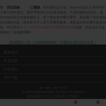
暨「
宮廷語錄
」、「
三麗鷗
」系列聯名款之後，Mdmmd這次又與OPEN
小將15周年限定，攜手帶來第三代全新升級款，不僅功能再次提升，連
外包裝的設計也越來越多元，除了讓女孩們愛不釋手，更顛覆了衛生棉以
往的傳統包裝，就算拿在手上也不回覺得尷尬，喜歡這次推出聯名款的女
孩，可以前往
全台7-ELEVEN及康是美獨家販售通路
挑選，想必這次又會
再掀起一波搶購潮囉！
延伸閱讀>>用一次就變娘娘鐵粉！抑菌衛生棉涼度任你選！
服務資訊
常見問題
門市資訊
APP下載
統一編號：85119726
香港商明洞國際實業有限公司台灣分公司 版權所有
帳務稅籍顧問 委由 正大聯合會計師事務所
司法顧問 委由 致同國際法律事務所
0
0