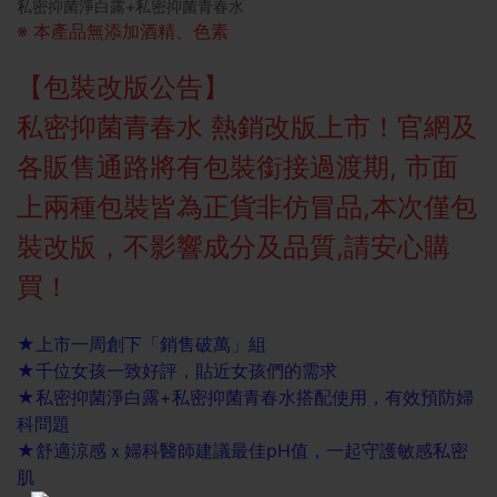
私密抑菌淨白露+私密抑菌青春水
※ 本產品無添加酒精、色素
【包裝改版公告】
私密抑菌青春水 熱銷改版上市！官網及
各販售通路將有包裝銜接過渡期, 市面
上兩種包裝皆為正貨非仿冒品,本次僅包
裝改版，不影響成分及品質,請安心購
買！
★上市一周創下「銷售破萬」組
★千位女孩一致好評，貼近女孩們的需求
★私密抑菌淨白露+私密抑菌青春水搭配使用，有效預防婦
科問題
★舒適涼感ｘ婦科醫師建議最佳pH值，一起守護敏感私密
肌