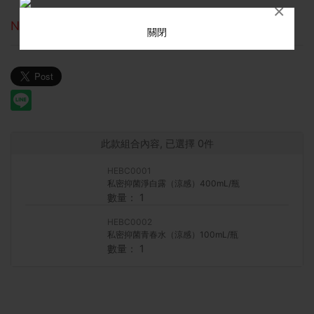
×
NT799
NT2,397
關閉
此款組合內容, 已選擇
0
件
HEBC0001
私密抑菌淨白露（涼感）400mL/瓶
數量：
1
HEBC0002
私密抑菌青春水（涼感）100mL/瓶
數量：
1