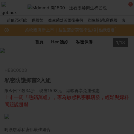
0
超值75折館
保養館
益生菌舒芙蕾衛生棉
衛生棉&私密保養
髮品館
柔軟親膚新上市｜益生菌舒芙蕾衛生棉
點我逛逛
首頁
Her 護妳
私密保養
1/13
HEBC0003
私密防護抑菌2入組
限今日下殺34折，現省1598元，結帳再享免運優惠
上市一周「熱銷萬組」，專為敏感私密肌研發，輕鬆與婦科
問題說掰掰
呵護敏感私密肌最佳組合