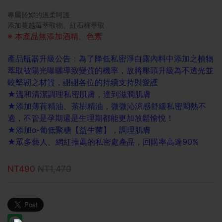
專屬於妳的溫柔呵護
添加蔓越莓萃取物、紅石榴萃取
※ 本產品無添加酒精、色素
產品瓶器升級公告：為了降低私密淨白露內料中添加之植物
萃取被陽光曝曬導致變質的機率，故將壓頭升級為不透光並
較堅韌之材質，謝謝各位的持續支持與愛護
★溫和清潔調理私密肌膚，達到滋潤肌膚
★添加薄荷精油、茶樹精油，微微沁涼感舒緩私密悶熱不
適，不管是孕期還是生理期都能更加放鬆愉悅！
★添加α-葡低聚糖【益生菌】，調理肌膚
★眾多藝人、網紅推薦的私密處產品，回購率高達90%
NT490
NT1,470