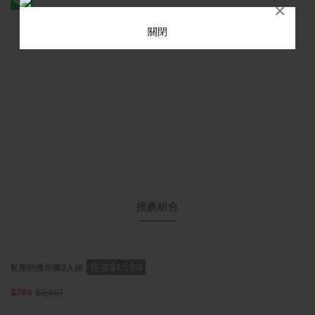
×
關閉
推薦組合
現省$1,598
私密防護抑菌2入組
$799
$2,397