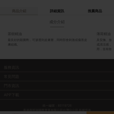
商品介紹
詳細資訊
推薦商品
成分介紹
茶樹精油
薄荷精油
最良好的殺菌劑，可滲透到皮膚層，同時部會刺激或傷害皮
具安撫、放
膚組織。
成清涼感，
用，並有散
服務資訊
常見問題
門市資訊
APP下載
統一編號：85119726
香港商明洞國際實業有限公司台灣分公司 版權所有