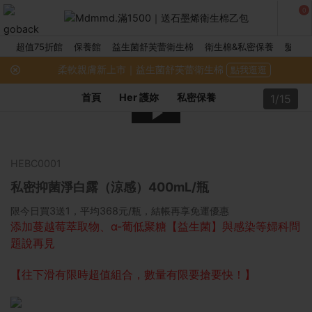
0
超值75折館
保養館
益生菌舒芙蕾衛生棉
衛生棉&私密保養
髮品館
柔軟親膚新上市｜益生菌舒芙蕾衛生棉
點我逛逛
首頁
Her 護妳
私密保養
1/15
HEBC0001
私密抑菌淨白露（涼感）400mL/瓶
限今日買3送1，平均368元/瓶，結帳再享免運優惠
添加蔓越莓萃取物、α-葡低聚糖【益生菌】與感染等婦科問
題說再見
【往下滑有限時超值組合，數量有限要搶要快！】