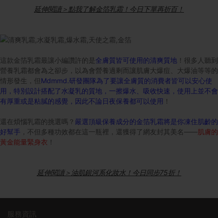
延伸閱讀＞點我了解金箔乳霜！今日下單再折百！
這款金箔乳霜最讓小編讚許的是
全膚質皆可使用的清爽質地
！很多人聽到
營養乳霜都會為之卻步，以為會營養過剩而讓肌膚大爆痘、大爆油等等的
情形發生，但
Mdmmd.研發團隊為了要讓全膚質的消費者皆可以安心使
用，特別設計搭配了水凝乳的質地，一擦爆水、吸收快速，使用上並不會
有厚重或是粘膩的感覺，因此不論日夜保養都可以使用
！
還在煩惱乳霜的挑選嗎？
嚴選頂級保養成分的金箔乳霜將是你凍住肌齡的
好幫手
，不但多種功效都在這一瓶裡，還獲得了網友封其美名——
肌膚的
黃金能量緊身衣
！
延伸閱讀＞油肌銀河系化妝水！今日同步75折！
服務資訊