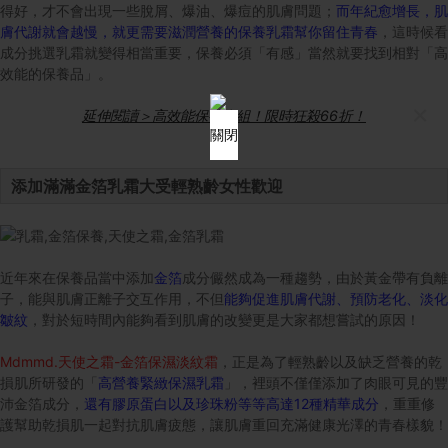
得好，才不會出現一些脫屑、爆油、爆痘的肌膚問題；
而年紀愈增長，肌
膚代謝就會越慢，就更需要滋潤營養的保養乳霜幫你留住青春
，這時候看
成分挑選乳霜就變得相當重要，保養必須「有感」當然就要找到相對「高
效能的保養品」。
×
延伸閱讀＞高效能保養套組！限時狂殺66折！
關閉
添加滿滿金箔乳霜大受輕熟齡女性歡迎
近年來在保養品當中添加
金箔
成分儼然成為一種趨勢，由於黃金帶有負離
子，能與肌膚正離子交互作用，不但
能夠促進肌膚代謝、預防老化、淡化
皺紋
，對於短時間內能夠看到肌膚的改變更是大家都想嘗試的原因！
Mdmmd.天使之霜-金箔保濕淡紋霜
，正是為了輕熟齡以及缺乏營養的乾
損肌所研發的「
高營養緊緻保濕乳霜
」，裡頭不僅僅添加了肉眼可見的豐
沛金箔成分，
還有膠原蛋白以及珍珠粉等等高達12種精華成分
，重重修
護幫助乾損肌一起對抗肌膚疲態，讓肌膚重回充滿健康光澤的青春樣貌！