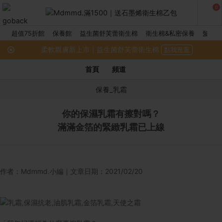
0
超值75折館
保養館
益生菌舒芙蕾衛生棉
衛生棉&私密保養
髮品館
柔軟親膚新上市｜益生菌舒芙蕾衛生棉
點我逛逛
首頁
頻道
保養_乳霜
你的保濕乳霜有擦對嗎？
滿滿金箔的緊緻乳霜已上線
作者：Mdmmd.小編｜文章日期：2021/02/20