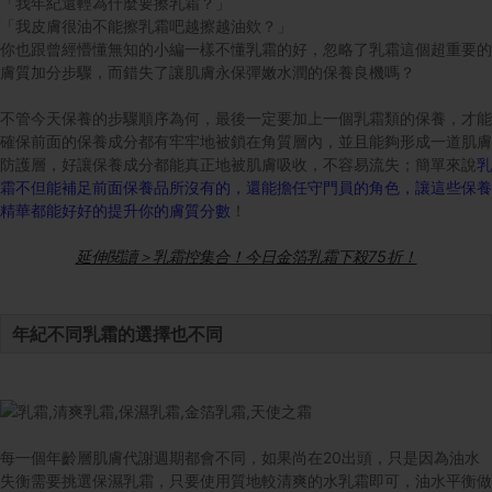
「我年紀還輕為什麼要擦乳霜？」
「我皮膚很油不能擦乳霜吧越擦越油欸？」
你也跟曾經懵懂無知的小編一樣不懂乳霜的好，忽略了乳霜這個超重要的
膚質加分步驟，而錯失了讓肌膚永保彈嫩水潤的保養良機嗎？
不管今天保養的步驟順序為何，最後一定要加上一個乳霜類的保養，才能
確保前面的保養成分都有牢牢地被鎖在角質層內，並且能夠形成一道肌膚
防護層，好讓保養成分都能真正地被肌膚吸收，不容易流失；簡單來說
乳
霜不但能補足前面保養品所沒有的，還能擔任守門員的角色，讓這些保養
精華都能好好的提升你的膚質分數
！
延伸閱讀＞乳霜控集合！今日金箔乳霜下殺75折！
年紀不同乳霜的選擇也不同
每一個年齡層肌膚代謝週期都會不同，如果尚在20出頭，只是因為油水
失衡需要挑選保濕乳霜，只要使用質地較清爽的水乳霜即可，油水平衡做