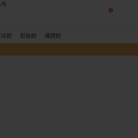
0
沐浴館
彩妝館
纖體館