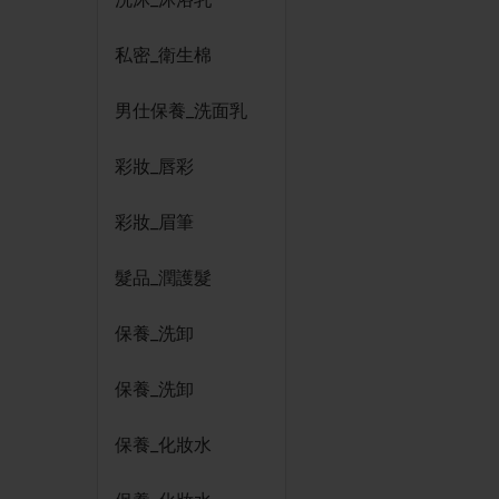
私密_衛生棉
男仕保養_洗面乳
彩妝_唇彩
彩妝_眉筆
髮品_潤護髮
保養_洗卸
保養_洗卸
保養_化妝水