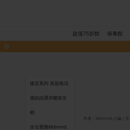
超值75折館
保養館
後宮系列 高規格涼
感自由選抑菌衛生
棉
作者：Mdmmd.小編｜文章日
全台寶雅Mdmmd.