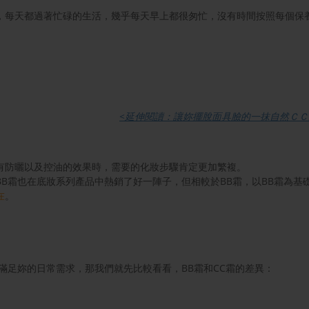
，每天都過著忙碌的生活，幾乎每天早上都很匆忙，沒有時間按照每個保
<延伸閱讀：讓妳擺脫面具臉的一抹自然ＣＣ
有防曬以及控油的效果時，需要的化妝步驟肯定更加繁複。
B霜也在底妝系列產品中熱銷了好一陣子，但相較於BB霜，以BB霜為基
在
。
滿足妳的日常需求，那我們就先比較看看，BB霜和CC霜的差異：