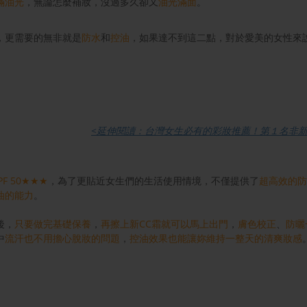
滿油光
，無論怎麼補妝，沒過多久卻又
油光滿面
。
，更需要的無非就是
防水
和
控油
，如果達不到這二點，對於愛美的女性來
<延伸閱讀：台灣女生必有的彩妝推薦！第１名非新
F 50★★★
，為了更貼近女生們的生活使用情境，不僅提供了
超高效的防
油的能力
。
後，
只要做完基礎保養
，
再擦上新CC霜就可以馬上出門
，
膚色校正
、
防曬
中
流汗也不用擔心脫妝的問題
，
控油效果也能讓妳維持一整天的清爽妝感