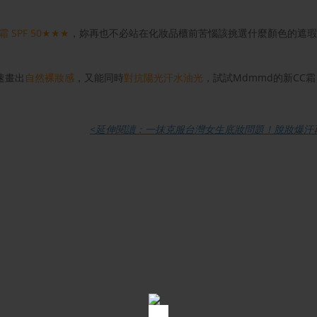
 SPF 50★★★
，妳再也不必站在化妝品櫃前苦惱該挑選什麼顏色的遮瑕
速畫出
自然裸妝感
，又能同時
對抗陽光汗水油光
，試試Mdmmd的新CC霜 
<延伸閱讀：一抹克服台灣女生底妝問題！脫妝爆汗