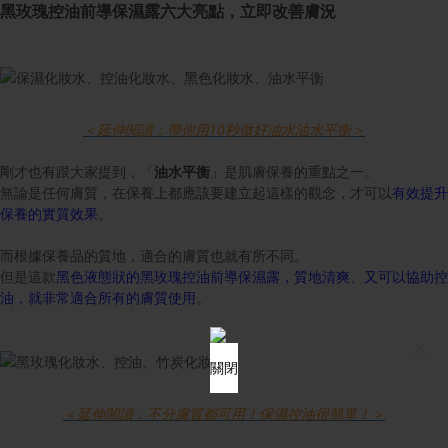
黑玫瑰控油前導保濕露六大亮點，立即改善膚況
＜延伸閱讀：帶你用10秒做好油水油水平衡＞
剛才也有跟大家提到，「
油水平衡
」是肌膚保養的重點之一。
無論是任何膚質，在保養上都應該要建立起這樣的觀念，才可以
有效提升
保養的實質效果
。
而根據保養品的質地，適合的膚質也就有所不同。
但是這款
黑色液態狀的黑玫瑰控油前導保濕露，質地清爽、又可以協助控
油，就非常適合所有的膚質使用
。
×
關閉
＜延伸閱讀：不分膚質都可用！保濕控油很簡單！＞