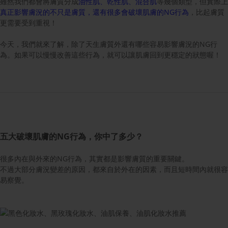
雖然我們都會將膚質分成
油性肌、乾性肌、混合肌
等幾個類型，但實際上
真正影響膚況的不只是膚質，還有很多會破壞肌膚的NG行為
，比起膚質
更需要受到重視！
今天，我們就來了解，除了天生膚質外還有哪些容易影響膚況的NG行
為。如果可以慢慢改善這些行為，就可以讓肌膚回到更穩定的狀態喔！
五大破壞肌膚的
NG
行為，你中了多少？
很多內在與外來的NG行為，其實都是影響膚質的重要關鍵。
不過大部分膚況變差的原因，都來自於外在的因素，而且短時間內就很容
易察覺。