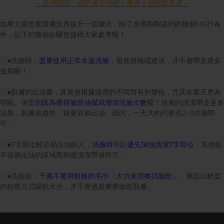
＜延伸閱讀：絕對膚況指標！學會１招輕鬆美麗＞
如果大家想要讓膚況再提升一個層次，除了改善剛剛提到的幾個NG行為
外，以下的幾個步驟也值得大家參考喔！
●
洗臉時，
盡量使用正常水溫洗臉
，避免過熱或過冰，才不會帶走過多
皮脂喔！
●
肌膚的出油量，其實會根據溫度的不同而有所變化，尤其在夏天更為
明顯。但是
別因為覺得臉部油膩就增加洗臉次數
喔！過度的清潔帶走更多
油脂，肌膚就越乾，就更容易出油。因此，一天大約只要洗2~3次臉即
可。
●
T字部位較容易出油的人，
洗臉時可以優先加強清潔T字部位
，其他較
不容易出油的區域再稍微清潔帶過即可。
●
洗臉後，
千萬不要用粗糙的毛巾「大力來回擦拭臉部」
，應該以輕柔
的按壓方式吸乾水分，才不會過度摩擦臉部肌膚。