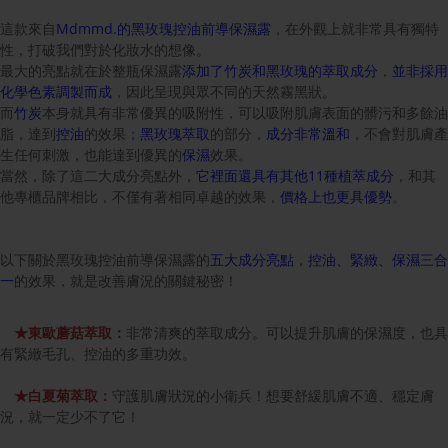
這款來自
Mdmmd.的黑玫瑰控油前導保濕露
，在外觀上就非常具有獨特
性，打破我們對於化妝水的想像。
最大的亮點就在於整瓶保濕露
添加了竹炭和黑玫瑰的萃取成分
，
並非採用
化學色素調製而成
，因此呈現與眾不同的天然霧黑狀。
而
竹炭
本身就具有非常優異的吸附性，可以吸附肌膚表面的髒污和多餘油
脂，達到
控油
的效果；
黑玫瑰萃取
的部分，
成分非常溫和
，不會對肌膚產
生任何刺激，也能達到優異的
保濕
效果。
當然，除了這二大成分亮點外，
它裡面還具有其他11種植萃成分
，和其
他專櫃品牌相比，不僅有著相同卓越的效果，
價格上也更具優勢
。
以下關於黑玫瑰控油前導保濕露的
五大成分亮點
，
控油、緊緻、保濕三合
一
的效果，就是改善膚況的關鍵秘密！
★東歐蘑菇萃取：
非常清爽的萃取成分。可以提升肌膚的保濕度，也具
有緊緻毛孔、控油的多重功效。
★白夏菊萃取：
守護肌膚狀況的小衛兵！想要舒緩肌膚不適、穩定膚
況，就一定少不了它！