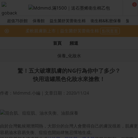
0
超值75折館
保養館
益生菌舒芙蕾衛生棉
衛生棉&私密保養
髮品館
柔軟親膚新上市｜益生菌舒芙蕾衛生棉
點我逛逛
首頁
頻道
保養_化妝水
驚！五大破壞肌膚的NG行為你中了多少？
快用這罐黑色化妝水來搶救！
作者：Mdmmd.小編｜文章日期：2020/11/24
由於台灣氣候潮溼悶熱，大部分的台灣人會覺得自己的膚況很差，肌膚更
容易油水容易失衡、痘痘也開始肆無忌憚地生成。