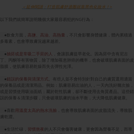
＜延伸閱讀：打造肌膚舒適圈就靠黑色化妝水！>
以下我們就簡單說明幾個大家最容易犯的NG行為：
●
飲食方面，
高鹽、高油、高熱量
，不只會影響身體健康，體內累積過
多毒素，也會導致膚況越來越差。
●
抽菸或是常吸二手菸的人
，會讓肌膚提早老化。因為菸中含有尼古
丁、丙酮等有害物質，除了增加罹患肺癌的機率，也會破壞肌膚表面的皮
脂膜，使肌膚容易乾燥而失去彈性光澤。
●
錯誤的保養與清潔方式
。有些人並不會特別針對自己的膚質選用適當
的保養品或是清潔用品。例如：肌膚容易出油的人，一天內洗好幾次臉，
或是習慣使用吸油面紙；屬於乾性肌膚，卻不斷使用去角質產品。這些錯
誤的保養＆清潔步驟，只會破壞肌膚的油水平衡，大大降低肌膚健康。
●
喜歡
用溫度太高的熱水洗臉
，也會導致肌膚表面的皮脂流失，導致肌
膚乾澀。
●
生活忙碌，
習慣熬夜
的人不只會傷害健康，更會因為營養不足，而導