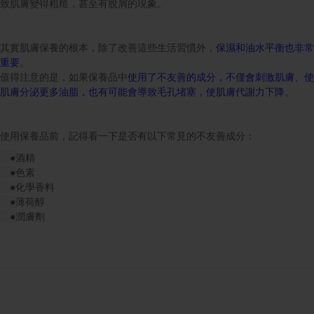
致肌膚變得粗糙，甚至有脫屑的現象。
其實肌膚保養的根本，除了改善這些生活習慣外，
保濕和油水平衡也非常
重要
。
值得注意的是，如果保養品中
使用了不友善的成分，不僅會刺激肌膚、使
肌膚分泌更多油脂，也有可能會導致毛孔堵塞，使肌膚代謝力下降
。
使用保養品前，記得看一下是否有以下常見的不友善成分：
●
酒精
●
色素
●
化學香料
●
薄荷醇
●
潤膚劑