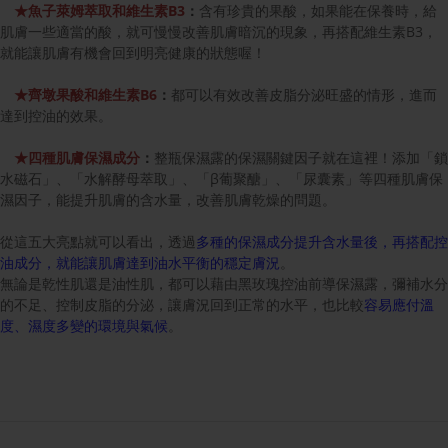
★魚子萊姆萃取和維生素B3
：
含有珍貴的果酸，如果能在保養時，給
肌膚一些適當的酸，就可慢慢改善肌膚暗沉的現象，再搭配維生素B3，
就能讓肌膚有機會回到明亮健康的狀態喔！
★齊墩果酸和維生素B6
：
都可以有效改善皮脂分泌旺盛的情形，進而
達到控油的效果。
★
四種肌膚保濕成分
：
整瓶保濕露的保濕關鍵因子就在這裡！添加「鎖
水磁石」、「水解酵母萃取」、「β葡聚醣」、「尿囊素」等四種肌膚保
濕因子，能提升肌膚的含水量，改善肌膚乾燥的問題。
從這五大亮點就可以看出，透過
多種的保濕成分提升含水量後，再搭配控
油成分，就能讓肌膚達到油水平衡的穩定膚況
。
無論是乾性肌還是油性肌，都可以藉由黑玫瑰控油前導保濕露，彌補水分
的不足、控制皮脂的分泌，讓膚況回到正常的水平，也比較
容易應付溫
度、濕度多變的環境與氣候
。