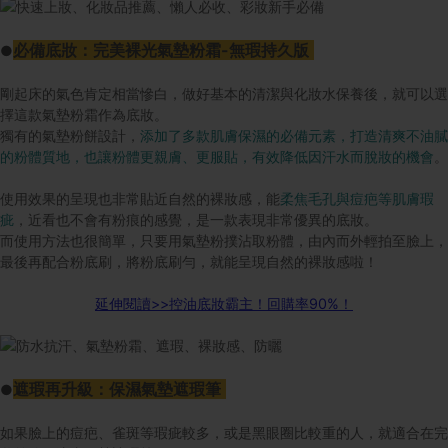
必備底妝：完美裸光氣墊粉霜-無瑕持久版
●
剛起床的氣色肯定相當慘白，做好基本的清潔與化妝水保養後，就可以選
擇這款氣墊粉霜作為底妝。
獨有的氣墊粉餅設計，
添加了多款肌膚保濕的必備元素，打造清爽不油膩
的粉體質地，也讓粉體更親膚、更服貼，有效降低因汗水而脫妝的機會
。
使用效果的呈現也非常貼近自然的裸妝感，能
柔焦毛孔與痘疤等肌膚瑕
疵
，近看也不會有粉痕的感覺，是一款表現非常優異的底妝。
而使用方法也很簡單，只要用氣墊粉撲沾取粉體，由內而外輕拍至臉上，
最後再配合粉底刷，將粉底刷勻，就能呈現自然的裸妝感啦！
延伸閱讀>>
控油底妝霸主！回購率90%
！
遮瑕再升級：保濕氣墊遮瑕筆
●
如果臉上的痘疤、雀斑等瑕疵較多，或是黑眼圈比較重的人，就適合在完