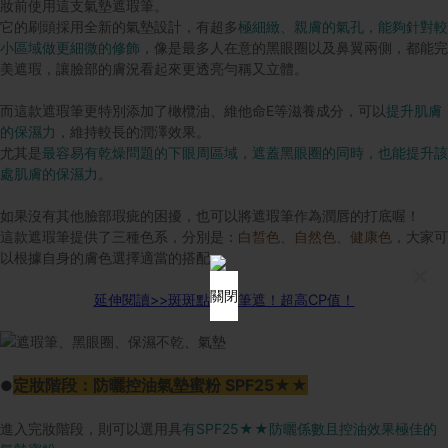
妝前使用這支氣墊遮瑕筆。
它的刷頭採用全新的氣墊設計，有超多
極細緻、親膚的氣孔，能夠針對較
小區域做更細微的修飾
，像是最多人在意的黑眼圈以及鼻翼兩側，都能完
美遮瑕，讓臉部的膚況看起來更透亮勻稱又立體。
而這款遮瑕筆更特別添加了橄欖油、維他命E等滋養成分，可以
提升肌膚
的保濕力
，維持較長的潤澤效果。
尤其是
最容易有乾燥問題的下眼周區域，遮蓋黑眼圈的同時，也能提升該
處肌膚的保濕力
。
如果沒有其他臉部瑕疵的困擾，也可以將遮瑕筆作為潤唇的打底喔！
這款遮瑕筆提供了三種色系，分別是：
白皙色、自然色、健康色
，大家可
以根據自身的膚色選擇適當的搭配。
×
關閉
延伸閱讀>>
斑斑點點一筆遮！超高CP
值！
定妝階段：防曬控油氣墊蜜粉 SPF25★★
●
進入完妝階段，則可以選用具
有SPF25★★防曬係數且控油效果極佳的