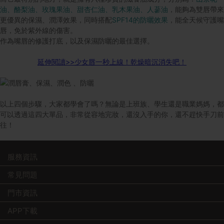
油、酪梨油、玫瑰果油、甜杏仁油、乳木果油、人蔘油
，能夠為雙唇帶來
更優異的保濕、潤澤效果，同時搭配
SPF14的防曬效果
，能全天候守護嘴
唇，免於紫外線的傷害。
作為嘴唇的修護打底，以及保濕防曬的最佳選擇。
延伸閱讀>>
少女唇一秒上線！乾燥暗沉消失吧！
以上四個步驟，大家都學會了嗎？無論是上班族、學生還是職業媽媽，都
可以透過這四大單品，非常從容地完妝，還沒入手的你，還不趕快手刀前
往！
服務資訊
常見問題
門市資訊
APP下載