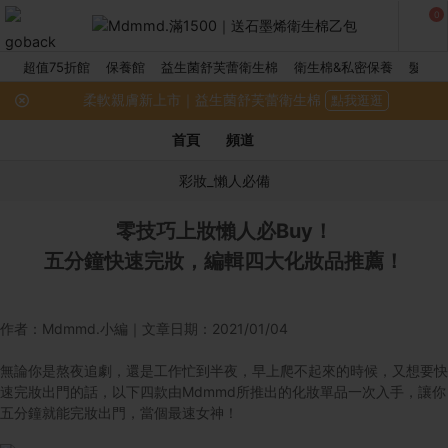
0
超值75折館
保養館
益生菌舒芙蕾衛生棉
衛生棉&私密保養
髮品館
柔軟親膚新上市｜益生菌舒芙蕾衛生棉
點我逛逛
首頁
頻道
彩妝_懶人必備
零技巧上妝懶人必Buy！
五分鐘快速完妝，編輯四大化妝品推薦！
作者：Mdmmd.小編｜文章日期：2021/01/04
無論你是熬夜追劇，還是工作忙到半夜，早上爬不起來的時候，又想要快
速完妝出門的話，以下四款由Mdmmd所推出的化妝單品一次入手，讓你
五分鐘就能完妝出門，當個最速女神！