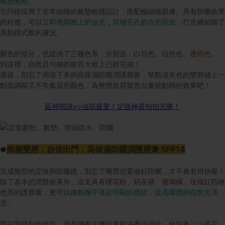
氣墊蜜粉
。
它同樣採用了非常細緻的氣墊粉撲設計，搭配極細緻親膚、具有防曬效果
的粉體，可以
立即甩開臉上的油光，填補毛孔的坑疤瑕疵
，打造猶如開了
美肌模式般的膚況。
顏色的部分，也提供了三種色系，分別是：
白皙色、自然色、透明色
。
到這裡，自然且勻稱的妝容大致上已經完成！
最後，別忘了用接下來的高保濕防曬潤護唇膏，幫黯淡失色的雙唇補上一
點低調卻又不失氣質的顏色，為整體妝容製造出畫龍點睛的效果吧！
延伸閱讀>>
油肌最愛！定妝神器拍拍完勝！
抿個雙唇，自信出門：高保濕防曬潤護唇膏 SPF14
●
完成臉部的定妝與防曬後，別忘了嘴唇也要做好防曬，才不會老得快喔！
除了基本的潤唇效果外，這支具有
櫻花粉、奶茶裸、珊瑚橘、玫瑰紅
四種
色系的護唇膏，更可以
修飾撫平過於明顯的唇紋，提高嘴唇的自然光澤
度
。
而它最特別的地方，就是擁有六種珍貴的滋養油成分，分別為：
山茶花