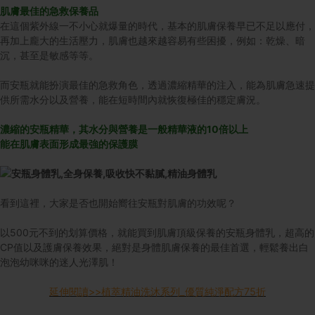
肌膚最佳的急救保養品
在這個紫外線一不小心就爆量的時代，基本的肌膚保養早已不足以應付，
再加上龐大的生活壓力，肌膚也越來越容易有些困擾，例如：乾燥、暗
沉，甚至是敏感等等。
而安瓶就能扮演最佳的急救角色，透過濃縮精華的注入，能為肌膚急速提
供所需水分以及營養，能在短時間內就恢復極佳的穩定膚況。
濃縮的安瓶精華，其水分與營養是一般精華液的10倍以上
能在肌膚表面形成最強的保護膜
看到這裡，大家是否也開始嚮往安瓶對肌膚的功效呢？
以500元不到的划算價格，就能買到肌膚頂級保養的安瓶身體乳，超高的
CP值以及護膚保養效果，絕對是身體肌膚保養的最佳首選，輕鬆養出白
泡泡幼咪咪的迷人光澤肌！
延伸閱讀>>植萃精油洗沐系列_優質純淨配方75折