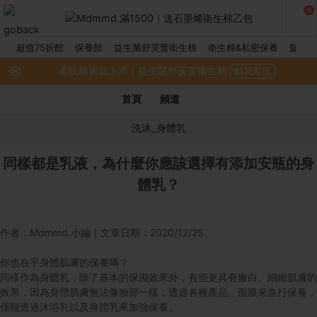
0
超值75折館
保養館
益生菌舒芙蕾衛生棉
衛生棉&私密保養
髮品館
柔軟親膚新上市｜益生菌舒芙蕾衛生棉
點我逛逛
首頁
頻道
洗沐_身體乳
同樣都是乳液，為什麼你應該選擇有添加安瓶的身
體乳？
作者：Mdmmd.小編｜文章日期：2020/12/25
你也在乎身體肌膚的保養嗎？
同樣作為身體乳，除了基本的保濕效果外，有些更具有嫩白、細緻肌膚的
效果，因為身體肌膚無法像臉部一樣，透過各種產品、面膜來進行保養，
僅能透過沐浴乳以及身體乳來加強保養。