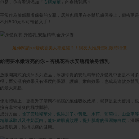
但是，你有看過添加「
安瓶精華
」的身體乳嗎？
平常作為臉部肌膚保養的安瓶，居然也應用在身體肌膚保養上，價格更是
不到500元即可輕鬆入手！
延伸閱讀>>變成香美人靠這罐？！網友大推身體乳限時特價
給需要水嫩透亮的你－杏桃花香水安瓶精油身體乳
放眼開架式的洗沐系列產品，添加珍貴的安瓶精華於身體乳中更是不可多
得，而安瓶的效果具有深度的保濕、護膚、嫩白效果，也成為這款身體乳
的最大亮點。
使用體驗上，更提升了清爽不黏膩的絕佳吸收效果，就算是夏天使用，也
擁有非常清爽的極致體驗。
成分方面，
除了安瓶精華外，也添加了小黃瓜、水芹、葡萄柚、山金車等
精華萃取以及牛奶蛋白
，
能細緻肌膚紋理，提升肌膚的保濕嫩白度
，深層
滋養肌膚，維持肌膚的健康。