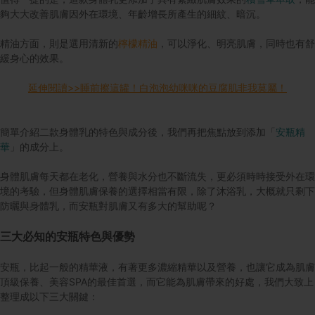
夠大大改善肌膚因外在環境、年齡增長所產生的細紋、暗沉。
精油方面，則是選用清新的
檸檬精油
，可以淨化、明亮肌膚，同時也有舒
緩身心的效果。
延伸閱讀>>睡前擦這罐！白泡泡幼咪咪的豆腐肌非我莫屬！
簡單介紹二款身體乳的特色與成分後，我們再把焦點放到添加「
安瓶精
華
」的成分上。
身體肌膚每天都在老化，營養與水分也不斷流失，更必須時時接受外在環
境的考驗，但身體肌膚保養的選擇相當有限，除了沐浴乳，大概就只剩下
防曬與身體乳，而安瓶對肌膚又有多大的幫助呢？
三大必知的安瓶特色與優勢
安瓶，比起一般的精華液，有著更多濃縮精華以及營養，也讓它成為肌膚
頂級保養、美容SPA的最佳首選，而它能為肌膚帶來的好處，我們大致上
整理成以下三大關鍵：