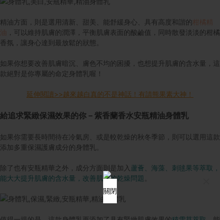
精油方面，則是選用清新、甜美、能舒緩身心、具有高度和諧的
柑橘精
油
，可以維持肌膚的潤澤，平衡肌膚表面的酸鹼值，同時散發淡淡的柑橘
香氛，讓身心達到最放鬆的狀態。
如果你想要改善肌膚暗沉、膚色不均的困擾，也想提升肌膚的含水量，這
款絕對是你專屬的命定身體乳喔！
延伸閱讀>>越來越白真的不是神話！有請熊果素大神！
給追求緊緻保濕效果的你－紫香蘭香水安瓶精油身體乳
如果你需要長時間待在冷氣房、或是較乾燥的秋冬季節，則可以選用這款
添加多重保濕護膚成分的身體乳。
除了也有安瓶精華之外，成分方面則是加入
蘆薈、海藻、刺毬果等萃取，
×
能大大提升肌膚的含水量，改善肌膚的乾燥問題
。
關閉
值得一提的是，這款身體乳更添加了具有緊緻肌膚效果的
積雪草萃取
，能