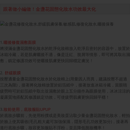
跟著做小編做！金盞花固態化妝水功效最大化
1.
曬後修復濕敷面膜
將浸滿金盞花固態化妝水的乾淨化妝棉放入乾淨且密封的容器中，放置於
冰箱冷藏，若是肌膚曬後不適，像是泛紅、脫屑等情形，即可將其取出濕
敷，鎮定修護功效可使曬後肌膚更快回歸穩定膚況！
2.
舒緩眼膜
按壓適量金盞花固態化妝水於化妝棉上(用量因人而異，建議按壓不超過
三次為限)，接著將化妝棉放置於鋁箔紙中，接著放進冰箱冷藏，當眼睛
疲勞時可於鋁箔紙中取出並濕敷於眼上五分鐘作為眼膜使用，冰冰涼涼的
凝露質地搭配其修護鎮定功效，可使疲勞肌膚更快回歸平穩！
3.
妝前使用，底妝服貼UPUP
於底妝步驟前，先使用粉撲或是美妝蛋沾取少量金盞花固態化妝水，輕拍
於臉上使其吸收(毛孔粗大處可加強保濕，隱形毛孔功效更加分)，接著再
進行底妝步驟，妝容更加服貼不浮粉，並且降低脫妝機率！