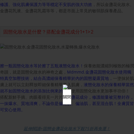
修護、強化肌膚保護力等等穩定不安肌的強大功效
，所以金盞花化妝水、
金盞花乳液、金盞花乳霜等等，都是市面上常見的敏弱肌保養產品。
固態化妝水是什麼？搭配金盞花成分1+1>2
擦一瓶固態化妝水等於擦了五瓶液態化妝水！
保養效能濃縮到極致的極潤
奇蹟，就是固態化妝水的神奇之處，
Mdmmd.金盞花固態化妝水使用獨
特真空加壓技術，結合高濃縮保養精華於內的固態凝露質地，
一塗抹於肌
膚上就可以立刻釋放即細保養精華進入肌膚，
液態化妝水的保養精華當然
×
就不如固態化妝水的添加比例來的高
，使用固態化妝水更加事半功倍！
關閉
搭配新鮮手摘、肉眼看得見一片片的
金盞花成分，修護能量被完整封存，
一抹爆水、質地清爽，不論你是偏乾肌、偏油肌，甚至混合肌！全膚質皆
可安心使用。
延伸閱讀>固態金盞花化妝水下殺75折再免運！