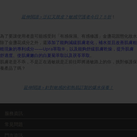
延伸閱讀＞泛紅又脫皮？敏感守護者今日７５折
！
為了要讓使用者盡可能感受到「有感保濕、有感修護」金盞花固態化妝水
除了金盞花成分之外，還
添加了能夠減緩肌膚老化，補水並且改善肌膚粗
糙現象的專利成分——Upra萃取®，以及能夠舒緩肌膚乾燥，提升肌膚
舒適度、使肌膚嫩白的白夏菊萃取以及茯苓萃取
。
肌膚老是不乖，不是正在過敏就是正前往即將過敏路上的你，挑對修護保
養產品了嗎？
延伸閱讀＞針對敏感的初熟肌訂製的爆水保養！
服務資訊
常見問題
門市資訊