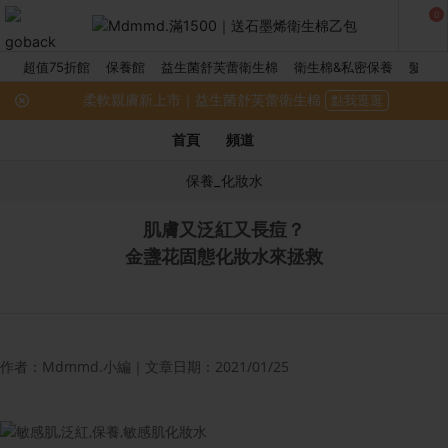
0
超值75折館
保養館
益生菌舒芙蕾衛生棉
衛生棉&私密保養
髮品館
柔軟親膚新上市｜益生菌舒芙蕾衛生棉
點我逛逛
首頁
頻道
保養_化妝水
肌膚又泛紅又長痘？
金盞花固態化妝水來拯救
作者：Mdmmd.小編｜文章日期：2021/01/25