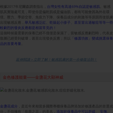
根據2017年尼爾森調查指出，
台灣女性有高達69%自認是敏感肌
。敏感
肌其實隨處可見，即使你是偏乾肌或是偏油肌，都有可能會因為外在環
境、壓力、季節交替、免疫力下降、保養品成分的刺激等等原因而使肌膚
出現敏感反應，
舉凡敏感泛紅、乾燥起小疹子、甚至冒出過敏痘等等一些
較劇烈的發炎反應都是相當常見的！
這個時候最需要的保養已經不僅僅是保濕了，當敏感反應劇烈時，代表皮
脂層已經受到破壞，甚至出現發炎反應；所以
「修護功效」變成挑選保養
品的首要考量
。
延伸閱讀＞立即了解！敏感肌膚的第一步修復法則！
金色修護能量——金盞花大顯神威
金盞花成分
，是近年來相當多國際專櫃保養品牌添加於修護產品的首選成
分，不但擁有「長壽之花」的美名，
添加於保養品中可以舒緩、 安撫、