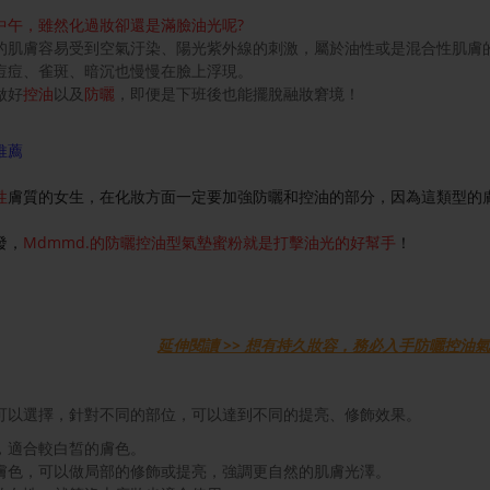
中午，雖然化過妝卻還是滿臉油光呢?
的肌膚容易受到空氣汙染、陽光紫外線的刺激，屬於油性或是混合性肌膚
痘痘、雀斑、暗沉也慢慢在臉上浮現。
做好
控油
以及
防曬
，即便是下班後也能擺脫融妝窘境！
推薦
性
膚質的女生，在化妝方面一定要加強防曬和控油的部分，因為這類型的
。
發，
Mdmmd.的防曬控油型氣墊蜜粉就是打擊油光的好幫手
！
延伸閱讀 >> 想有持久妝容，務必入手防曬控油
可以選擇，針對不同的部位，可以達到不同的提亮、修飾效果。
，適合較白皙的膚色。
膚色，可以做局部的修飾或提亮，強調更自然的肌膚光澤。