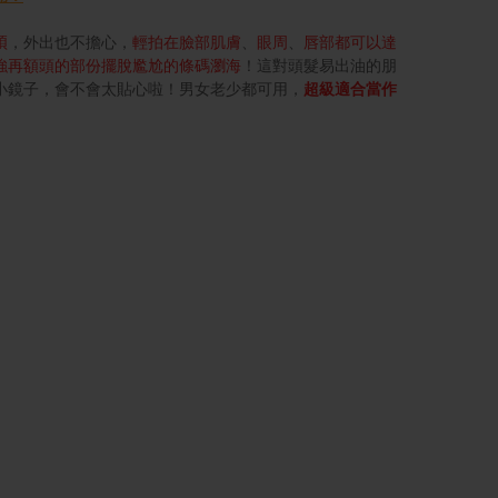
煩
，外出也不擔心，
輕拍在臉部肌膚
、
眼周
、
唇部都可以達
強再額頭的部份擺脫尷尬的條碼瀏海
！這對頭髮易出油的朋
小鏡子，會不會太貼心啦！男女老少都可用，
超級適合當作