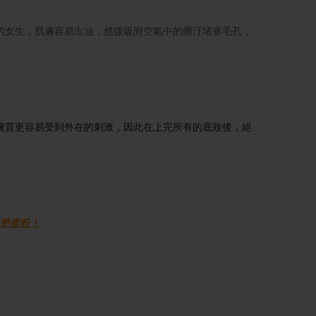
的女生，肌膚容易出油，然後吸附空氣中的髒汙堵塞毛孔，
膚質更容易受到外在的刺激，因此在上完所有的底妝後，絕
氣墊蜜粉！