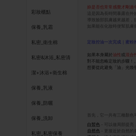
妳是否也常常感覺才剛過
彩妝櫃點
這是因為長時間暴露在外
導致臉部肌膚越來越差，
如果能在化妝時便幫肌膚
保養_乳霜
定妝控油一次完成｜蜜粉
私密_衛生棉
如果本身屬於
油性
或
混合
私密&沐浴_私密清
對不能忽略定妝的步驟！
想要從此避免「油」光煥
潔+沐浴+衛生棉
保養_乳液
保養_防曬
首先，它一共有三種顏色
保養_洗卸
白皙色
－可以做局部提亮
自然色
－更接近於自然的
私密_私密保養