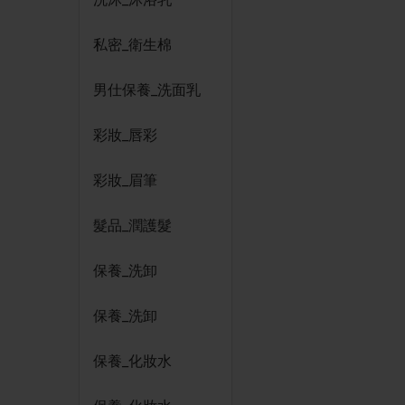
私密_衛生棉
男仕保養_洗面乳
彩妝_唇彩
彩妝_眉筆
髮品_潤護髮
保養_洗卸
保養_洗卸
保養_化妝水