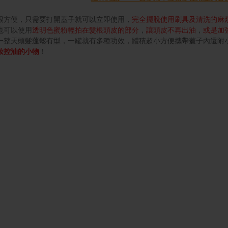
很方便，只需要打開蓋子就可以立即使用，
完全擺脫使用刷具及清洗的麻
也可以使用
透明色蜜粉輕拍在髮根頭皮的部分
，
讓頭皮不再出油
，
或是加
一整天頭髮蓬鬆有型，一罐就有多種功效，體積超小方便攜帶蓋子內還附
妝控油的小物
！