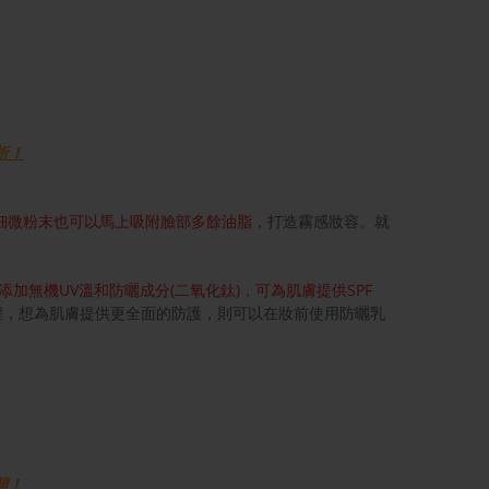
折！
細微粉末也可以馬上吸附臉部多餘油脂
，打造霧感妝容。就
添加無機UV溫和防曬成分(二氧化鈦)
，
可為肌膚提供SPF
程，想為肌膚提供更全面的防護，則可以在妝前使用防曬乳
開！