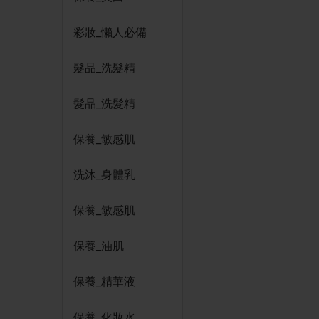
彩妝_懶人必備
髮品_洗髮精
髮品_洗髮精
保養_敏感肌
洗沐_身體乳
保養_敏感肌
保養_油肌
保養_精華液
保養_化妝水