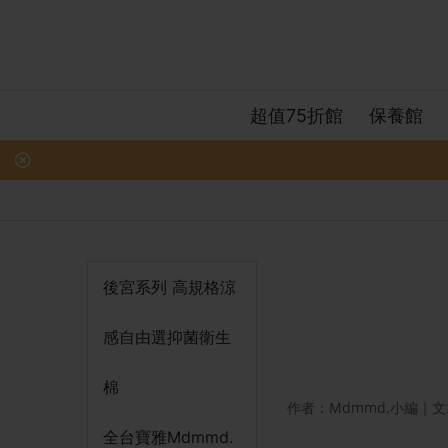
超值75折館
保養館
後宮系列 高規格涼
感自由選抑菌衛生
棉
作者：Mdmmd.小編｜文章日
全台寶雅Mdmmd.