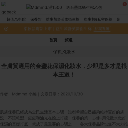
0
超值75折館
保養館
益生菌舒芙蕾衛生棉
衛生棉&私密保養
髮品館
柔軟親膚新上市｜益生菌舒芙蕾衛生棉
點我逛逛
首頁
頻道
保養_化妝水
全膚質適用的金盞花保濕化妝水，少即是多才是根
本王道！
作者：Mdmmd.小編｜文章日期：2020/10/30
肌膚保養已經成為全民生活基本步驟，誰都希望自己能夠維持更好的膚
況，不讓乾澀、痘痘和油光在臉上打擾，保養的第一步使–用化妝水做好
保濕的基礎打底，就成了最重要的步驟之一，各大保養品牌也無不大力推