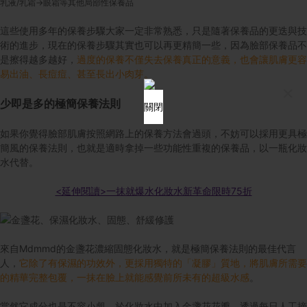
乳液/乳霜->眼霜等其他局部性保養品
這些使用多年的保養步驟大家一定非常熟悉，只是隨著保養品的更迭與技
術的進步，現在的保養步驟其實也可以再更精簡一些，因為臉部保養品不
是擦得越多越好，
過度的保養不僅失去保養真正的意義，也會讓肌膚更容
易出油、長痘痘、甚至長出小肉芽。
×
少即是多的極簡保養法則
關閉
如果你覺得臉部肌膚按照網路上的保養方法會過頭，不妨可以採用更具極
簡風的保養法則，也就是適時拿掉一些功能性重複的保養品，以一瓶化妝
水代替。
<延伸閱讀>一抹就爆水化妝水新革命限時75折
來自Mdmmd的金盞花濃縮固態化妝水，就是極簡保養法則的最佳代言
人，
它除了有保濕的功效外，更採用獨特的「凝膠」質地，將肌膚所需要
的精華完整包覆，一抹在臉上就能感覺前所未有的超級水感
。
當然它成分也是不容小覷，於化妝水中加入金盞花花瓣，透過每日人工摘