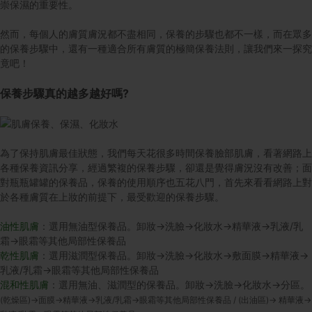
崇保濕的重要性。
然而，每個人的膚質膚況都不盡相同，保養的步驟也都不一樣，而在眾多
的保養步驟中，還有一種適合所有膚質的極簡保養法則，讓我們來一探究
竟吧！
保養步驟真的越多越好嗎?
為了保持肌膚最佳狀態，我們每天花很多時間保養臉部肌膚，看著網路上
各種保養資訊分享，經過繁複的保養步驟，卻還是覺得膚況沒有改善；面
對瓶瓶罐罐的保養品，保養的使用順序也五花八門，首先來看看網路上對
於各種膚質在上妝的前提下，最受歡迎的保養步驟。
油性肌膚
：選用無油型保養品。
卸妝->洗臉->化妝水->精華液->乳液/乳
霜->眼霜等其他局部性保養品
乾性肌膚
：選用滋潤型保養品。
卸妝->洗臉->化妝水->敷面膜->精華液->
乳液/乳霜->眼霜等其他局部性保養品
混和性肌膚
：選用無油、滋潤型的保養品。
卸妝->洗臉->化妝水->分區
。
(乾燥區)->面膜->精華液->乳液/乳霜->眼霜等其他局部性保養品
/ (出油區)-> 精華液->