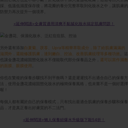
採、低溫低濕度保存後，將花瓣的養分完整萃取到化妝水之中，讓肌膚的
防禦力再次提升一個境界。
<延伸閱讀>全膚質適用清爽不黏膩化妝水搞定肌膚問題！
另外還有添加
白夏菊、茯苓、Upra等精華萃取成分，除了給肌膚滿滿的
滋潤外，還能修護肌膚，達到嫩白、控油、改善肌膚紋理等多種功效
。這
也讓金盞花濃縮固態化妝水不僅能取代部分保養品之外，
還可以當作濕敷
的面膜、眼膜使用
。
你也在繁複的保養步驟找不到平衡嗎？還是遲遲找不出適合自己的保養方
法，使用金盞花濃縮固態化妝水的極簡保養風格，也未嘗不是一個好選擇
喔！
每個人都有屬於自己的保養模式，只有找出最適合肌膚的保養步驟和保養
品，才是真正養出好膚質的不二法門。
<延伸閱讀>懶人保養組爆水升級版下殺54折！