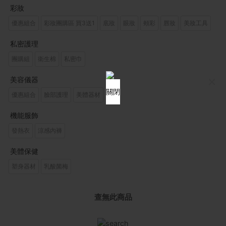
彩妝
優惠組合
彩妝團購區 買3送1
底妝
眼妝
頰彩
唇妝
美妝工具
私密護理
團購組
衛生棉
私密巾
×
美容儀器
關閉
優惠組合
臉部護理
美體器材
機能服飾
發熱衣
涼感內褲
美體保健
塑身器材
乳酸菌梅
查無此商品