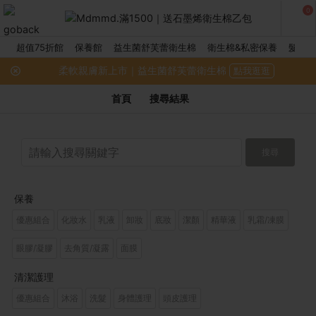
0
超值75折館
保養館
益生菌舒芙蕾衛生棉
衛生棉&私密保養
髮品館
柔軟親膚新上市｜益生菌舒芙蕾衛生棉
點我逛逛
首頁
搜尋結果
搜尋
保養
優惠組合
化妝水
乳液
卸妝
底妝
潔顏
精華液
乳霜/凍膜
眼膠/凝膠
去角質/凝露
面膜
清潔護理
優惠組合
沐浴
洗髮
身體護理
頭皮護理