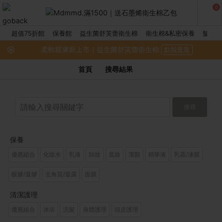
0
超值75折館
保養館
益生菌舒芙蕾衛生棉
衛生棉&私密保養
髮品館
柔軟親膚新上市｜益生菌舒芙蕾衛生棉
點我逛逛
首頁
搜尋結果
搜尋
保養
優惠組合
化妝水
乳液
卸妝
底妝
潔顏
精華液
乳霜/凍膜
眼膠/凝膠
去角質/凝露
面膜
清潔護理
優惠組合
沐浴
洗髮
身體護理
頭皮護理