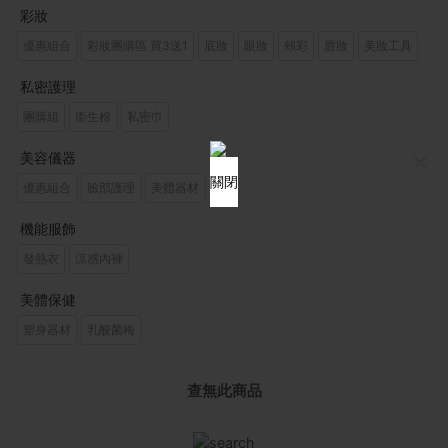
彩妝
優惠組合
彩妝團購區 買3送1
底妝
眼妝
頰彩
唇妝
美妝工具
私密護理
團購組
衛生棉
私密巾
×
美容儀器
關閉
優惠組合
臉部護理
美體器材
機能服飾
發熱衣
涼感內褲
美體保健
塑身器材
乳酸菌梅
查無此商品