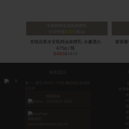
牛奶精華添加的身體乳
今日特價
$368
/瓶up
杏桃花香水安瓶精油身體乳-水嫩透白
紫香蘭
475g / 瓶
$490
$1470
服務資訊
0
週一～週五 09:00~17:00 國定假日及例假
日公休
會員條
會
服務專線
付
(02)2203-2000
購
發
退
聯絡我們
配
service@mdmmd.com.tw