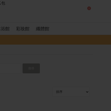
0
沐浴館
彩妝館
纖體館
搜尋