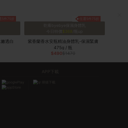
×
選5件75折
任選5件75折
乾癢byebye保濕身體乳
今日特價
$368
/瓶up
水嫩透白
紫香蘭香水安瓶精油身體乳-保濕緊膚
475g / 瓶
$490
$1470
APP下載
掃描下載