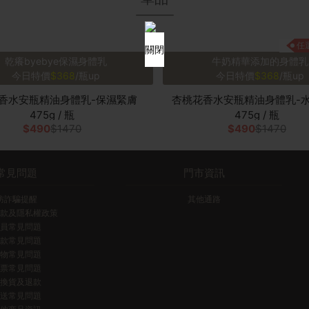
任
關閉
乾癢byebye保濕身體乳
牛奶精華添加的身體乳
今日特價
$368
/瓶up
今日特價
$368
/瓶up
香水安瓶精油身體乳-保濕緊膚
杏桃花香水安瓶精油身體乳-
475g / 瓶
475g / 瓶
$490
$1470
$490
$1470
常見問題
門市資訊
防詐騙提醒
其他通路
款及隱私權政策
員常見問題
款常見問題
物常見問題
票常見問題
換貨及退款
送常見問題