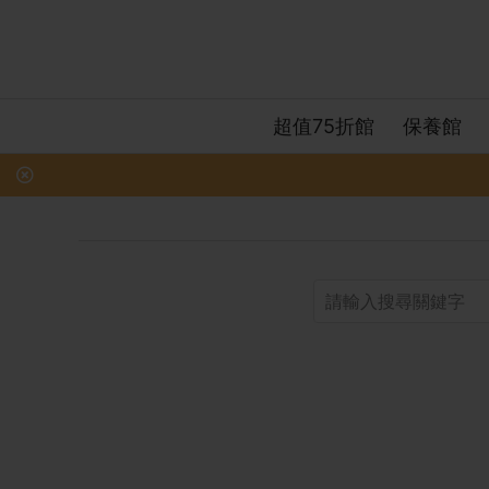
超值75折館
保養館