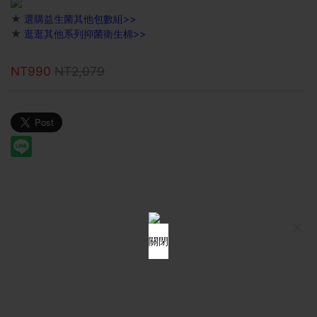
★
選購益生菌其他包數組>>
★
逛逛其他系列抑菌衛生棉>>
NT990
NT2,079
×
關閉