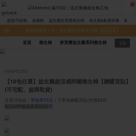
0
超值75折館
保養館
益生菌舒芙蕾衛生棉
衛生棉&私密保養
髮品館
柔軟親膚新上市｜益生菌舒芙蕾衛生棉
點我逛逛
首頁
衛生棉
舒芙蕾益生菌系列衛生棉
1/9
HEBH0265
【18包任選】益生菌超涼感抑菌衛生棉【贈暖宮貼】
(可宅配、超商取貨)
任選18包組，
單包享55元！
下單加贈暖宮貼(市價$99)
加入APP會員再享95折！