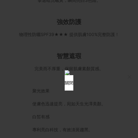
擊退暗沉蠟黃，瞬間亮白3色階。
強效防護
物理性防曬SPF39★★★ 提供肌膚100%完整防護！
智慧遮瑕
完美而不厚重，保留肌膚素顏質感。
×
關閉
聚光效果
使膚色迅速提亮，宛如天生光澤美顏。
白皙有感
專利亮白科技，有效淡斑趨黑。