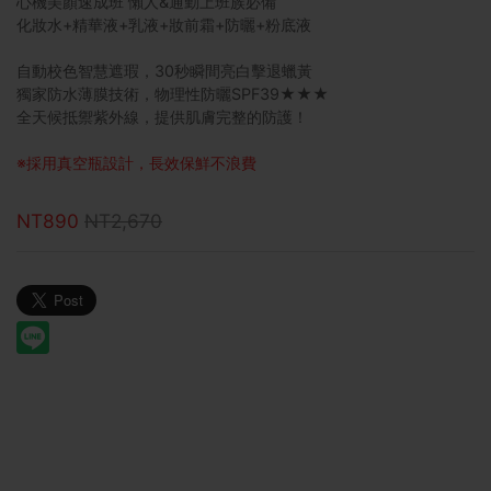
心機美顏速成班 懶人&通勤上班族必備
化妝水+精華液+乳液+妝前霜+防曬+粉底液
自動校色智慧遮瑕，30秒瞬間亮白擊退蠟黃
獨家防水薄膜技術，物理性防曬SPF39★★★
全天候抵禦紫外線，提供肌膚完整的防護！
※採用真空瓶設計，長效保鮮不浪費
NT890
NT2,670