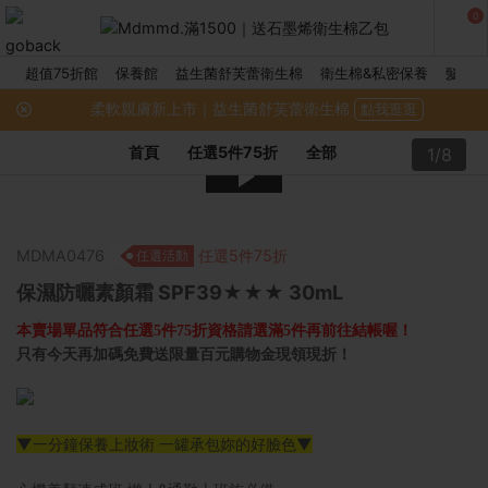
0
超值75折館
保養館
益生菌舒芙蕾衛生棉
衛生棉&私密保養
髮品館
柔軟親膚新上市｜益生菌舒芙蕾衛生棉
點我逛逛
首頁
任選5件75折
全部
1/8
MDMA0476
任選5件75折
任選活動
保濕防曬素顏霜 SPF39★★★ 30mL
本賣場單品符合任選5件75折資格請選滿5件再前往結帳喔！
只有今天再加碼免費送限量百元購物金現領現折！
▼一分鐘保養上妝術 一罐承包妳的好臉色▼