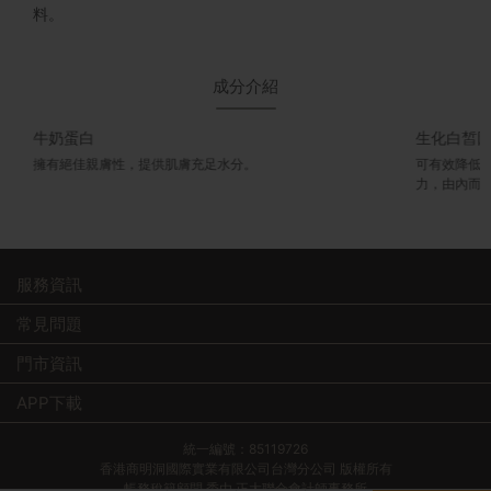
料。
成分介紹
牛奶蛋白
生化白皙
擁有絕佳親膚性，提供肌膚充足水分。
可有效降低
力，由內而
服務資訊
常見問題
門市資訊
APP下載
統一編號：85119726
香港商明洞國際實業有限公司台灣分公司 版權所有
帳務稅籍顧問 委由 正大聯合會計師事務所