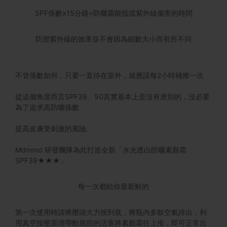
SPF係數x15分鐘=防曬霜能抵擋紫外線傷害的時間
防禦紫外線的效果並不會因為細數大小而有所不同
不管係數如何，只要一直待在室外，就應該每2小時補擦一次
從這個角度而言SPF39、50其實基本上是沒有差別的，沒必要
為了追求高防曬係數
提高皮膚受刺激的風險。
Mdmmd.研發團隊為此打造全新「水光透白防曬素顏霜
SPF39★★★」
每一次都給你最新鮮的
第一次使用時請將壓頭大力按到底，將瓶內多餘空氣排出，利
用真空按壓原理帶動底部的活塞將素顏霜往上推，即可正常出