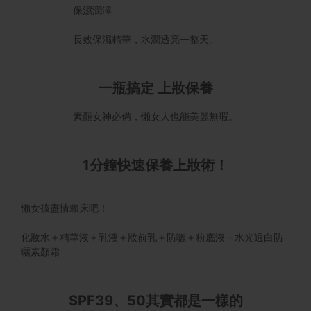
保濕潤澤
長效保濕精華，水潤透亮一整天。
一瓶搞定 上妝保養
素顏女神必備，懶女人也能美麗無瑕。
1分鐘快速保養上妝術！
懶女孩盡情賴床吧！
化妝水＋精華液＋乳液＋妝前乳＋防曬＋粉底液＝水光透白防
曬素顏霜
SPF39、50其實都是一樣的