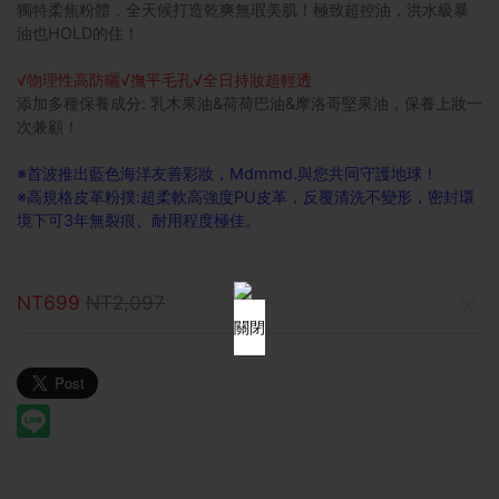
獨特柔焦粉體，全天候打造乾爽無瑕美肌！極致超控油，洪水級暴
油也HOLD的住！
√物理性高防曬√撫平毛孔√全日持妝超輕透
添加多種保養成分: 乳木果油&荷荷巴油&摩洛哥堅果油，保養上妝一
次兼顧！
※首波推出藍色海洋友善彩妝，Mdmmd.與您共同守護地球！
※高規格皮革粉撲:超柔軟高強度PU皮革，反覆清洗不變形，密封環
境下可3年無裂痕、耐用程度極佳。
×
NT699
NT2,097
關閉