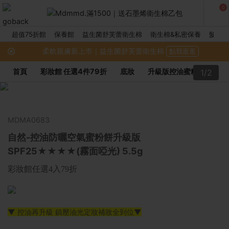
0
超值75折館
保養館
益生菌舒芙蕾衛生棉
衛生棉&私密保養
髮品館
柔軟親膚新上市｜益生菌舒芙蕾衛生棉
點我逛逛
首頁
彩妝館 任選4件79折
底妝
升級版控油蜜粉餅
1/2
MDMA0683
自然-控油防曬空氣蜜粉餅升級版
SPF25★★★★(霧面啞光) 5.5g
彩妝館任選4入79折
▼ 控油再升級 鎮壓油光定妝補妝全到位▼