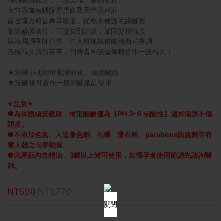
大方添加魚鱗膠原蛋白及天竺葵精油
富含漢方何首烏萃取液，從根本修護毛躁髮質
嚴選修護精華，可塗抹到頭皮，鞏固髮根強度
與韓國調香師合作，注入玫瑰與依蘭清新花香調
洗後持久清新芬芳，消費者回饋就像噴香水一般持久！
★洗髮前使用可養護頭皮、滋潤髮絲
★洗髮後可當作一般潤髮產品使用
※注意※
●為保護頭皮健康，檢定酸鹼值為【PH 3-6 弱酸性】溫和清潔不傷
頭皮。
●不添加色素、人造著色劑、石蠟、滑石粉、parabens防腐劑等有
害人體之化學物質。
●此產品內含精油，3歲以上皆可使用，如懷孕者使用前請先諮詢醫
師。
NT590
NT1,770
×
關閉