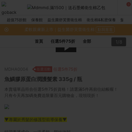
0
超值75折館
保養館
益生菌舒芙蕾衛生棉
衛生棉&私密保養
髮品館
柔軟親膚新上市｜益生菌舒芙蕾衛生棉
點我逛逛
首頁
任選5件75折
全部
1/8
MDHA0004
任選5件75折
任選活動
魚鱗膠原蛋白潤護髮素 335g / 瓶
本賣場單品符合任選5件75折資格！請選滿5件再前往結帳喔！
只有今天再加碼免費送限量百元購物金，現領現折！
▼專屬於秀髮的修護型前導保養▼
特調養護成分，一洗柔順、髮絲強韌