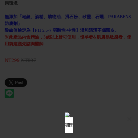
康環境
無添加「皂鹼、酒精、礦物油、滑石粉、矽靈、石蠟、PARABENS
防腐劑」
酸鹼值檢定為【PH 5.5-7 弱酸性-中性】溫和清潔不傷頭皮。
※此產品內含精油，3歲以上皆可使用，懷孕者&肌膚易敏感者，使
用前建議先諮詢醫師
NT299
NT897
×
關閉