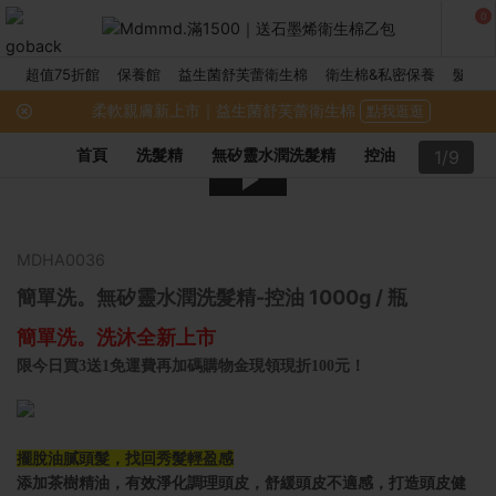
0
超值75折館
保養館
益生菌舒芙蕾衛生棉
衛生棉&私密保養
髮品館
柔軟親膚新上市｜益生菌舒芙蕾衛生棉
點我逛逛
首頁
洗髮精
無矽靈水潤洗髮精
控油
1/9
MDHA0036
簡單洗。無矽靈水潤洗髮精-控油 1000g / 瓶
簡單洗。洗沐全新上市
限今日買3送1免運費再加碼購物金現領現折100元！
擺脫油膩頭髮，找回秀髮輕盈感
添加茶樹精油，有效淨化調理頭皮，舒緩頭皮不適感，打造頭皮健