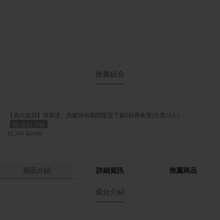
推薦組合
【買六送四】簡單洗。洗髮沐浴期間限定下殺6折再免運(任選10入)
現省$1,196
$1,794
$2,990
商品介紹
詳細資訊
推薦商品
成分介紹