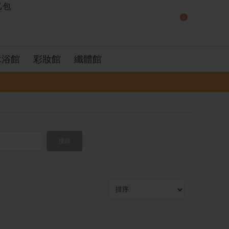
0
沐浴館
彩妝館
纖體館
搜尋