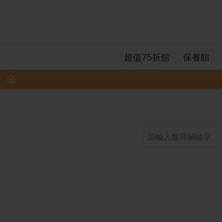
超值75折館
保養館