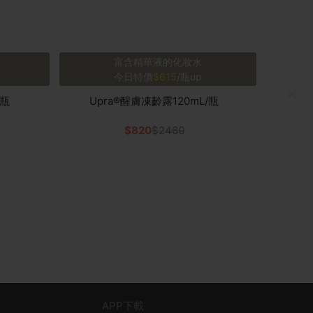
富含精華液的化妝水
今日特價
$615
/瓶up
×
/瓶
Upra®醒膚凍齡露120mL/瓶
$820
$2460
APP下載