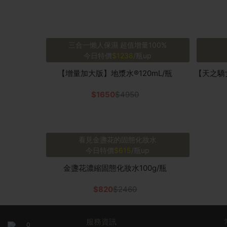
三合一懶人保濕 超值增量100%
今日特價
$1238
/瓶up
【增量加大版】地漿水®120mL/瓶
【天之驕
$1650
$4950
看見金盞花的固態化妝水
今日特價
$615
/瓶up
金盞花濃縮固態化妝水100g/瓶
$820
$2460
服務資訊
0