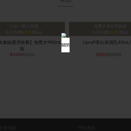
三合一懶人保濕
地漿水美白升級版
今日特價
$705
/瓶up
今日特價
$645
/瓶up
女劇組愛用推薦】地漿水®60mL/
Upra®美白保濕乳40mL
關閉
瓶
$940
$2820
$860
$2580
常見問題
門市資訊