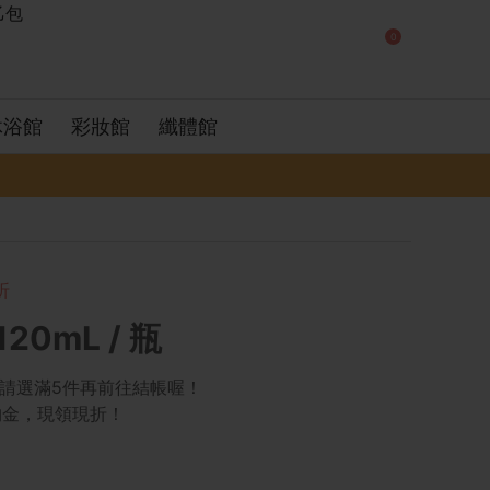
0
沐浴館
彩妝館
纖體館
折
20mL / 瓶
！請選滿5件再前往結帳喔！
物金，現領現折！