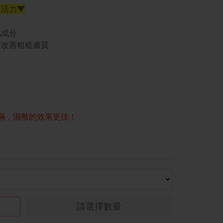
水活力▼
濕成分
效改善粗糙膚質
飽滿，濕敷的效果更佳！
請選擇數量