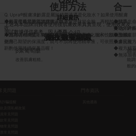
使用方法
合一
Q. Upra®醒膚凍齡露是屬於精華液還是化妝水？如果使用醒膚
詳細資訊
◆每天早晚於臉部清潔後，取適量塗抹於全臉，再輕拍加快吸
凍齡露後還需要添加精華液嗎？
◆賦予生
上述為本品牌消費者使用後肌膚效果真實呈現，使用效果及
收
◆Upra
質地介於
測試數據僅供參考，因人而異。
成分介紹
◆適用各種膚質，特別推薦缺水的乾性肌膚、混和性肌膚加強
A.因為Upra®醒膚凍齡露是有添加精華液的化妝水，如果已經達
◆及減緩
淡化(撫平)細紋
嫩白/改善暗沉
防止肌膚粗糙
使用
到自己期望的保濕度，就可不須再使用精華液，可依照肌膚狀況
◆多元複
斟酌使用後續保養品喔！
◆複方精
維他命B3
◆無添加
能調節膚色不均、泛紅、斑點的瑕疵肌
般的白裡透紅。
常見問題
門市資訊
防詐騙提醒
其他通路
款及隱私權政策
員常見問題
款常見問題
物常見問題
票常見問題