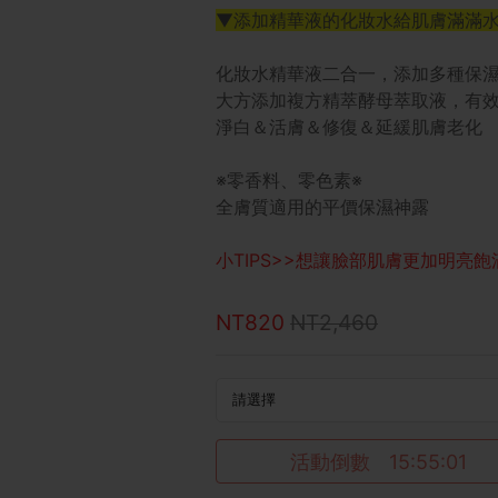
▼添加精華液的化妝水給肌膚滿滿
化妝水精華液二合一，添加多種保
大方添加複方精萃酵母萃取液，有
淨白＆活膚＆修復＆延緩肌膚老化
※零香料、零色素※
全膚質適用的平價保濕神露
小TIPS>>想讓臉部肌膚更加明亮
NT820
NT2,460
活動倒數
15:55:01