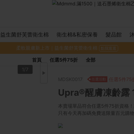
益生菌舒芙蕾衛生棉
衛生棉&私密保養
髮品館
柔軟親膚新上市｜益生菌舒芙蕾衛生棉
點我逛逛
首頁
任選5件75折
全部
1/7
MDSK0017
任選5件75
任選活動
Upra®醒膚凍齡露 1
本賣場單品符合任選5件75折資格
只有今天再加碼免費送限量百元購