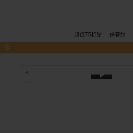
超值75折館
保養館