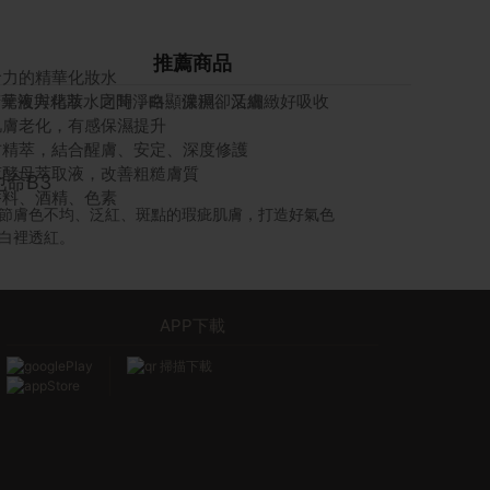
推薦商品
命力的精華化妝水
®多元複方精萃，同時淨白、保濕、活膚
精華液與化妝水之間，略顯濃稠卻又細緻好吸收
肌膚老化，有感保濕提升
方精萃，結合醒膚、安定、深度修護
萃酵母萃取液，改善粗糙膚質
玻尿酸
香料、酒精、色素
膚，打造好氣色
擁有絕佳的保濕能力，上妝同時也能補充水分，使肌
散發水嫩自然光澤。
APP下載
掃描下載