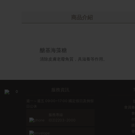
商品介紹
糖
β聚葡萄醣
廢角質，具滋養等作用。
改善肌膚粗糙。
服務資訊
0
週一～週五 09:00~17:00 國定假日及例假
日公休
會員條
會
服務專線
付
(02)2203-2000
購
發