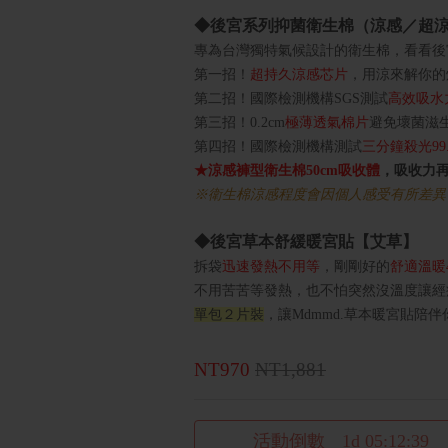
◆後宮系列抑菌衛生棉（涼感／超
專為台灣獨特氣候設計的衛生棉，看看後
第一招！
超持久涼感芯片
，用涼來解你的
第二招！國際檢測機構SGS測試
高效吸水
第三招！0.2cm
極薄透氣棉片
避免壞菌滋
第四招！國際檢測機構測試
三分鐘殺光99
★涼感褲型衛生棉50cm吸收體
，吸收力
※衛生棉涼感程度會因個人感受有所差異
◆後宮草本舒緩暖宮貼【艾草】
拆袋
迅速發熱不用等
，剛剛好的
舒適溫暖
不用苦苦等發熱，也不怕突然沒溫度讓經
單包２片裝
，讓Mdmmd.草本暖宮貼陪
NT970
NT1,881
活動倒數
1d 05:12:38