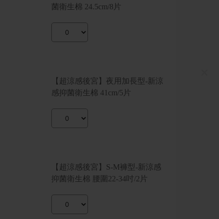
菌衛生棉 24.5cm/8片
×
HEBH0073
【超涼感後宮】夜用加長型-新涼
感抑菌衛生棉 41cm/5片
HEBH0195
【超涼感後宮】S-M褲型-新涼感
抑菌衛生棉 腰圍22-34吋/2片