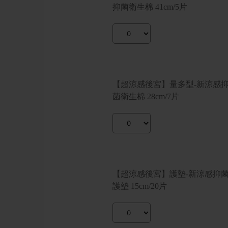
抑菌衛生棉 41cm/5片
HEBH0071
【超涼感後宮】量多型-新涼感
菌衛生棉 28cm/7片
HEBH0074
【超涼感後宮】護墊-新涼感抑
護墊 15cm/20片