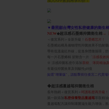
加入APP會員再享95折！
▼最照顧台灣女性私密健康的衛生
NEW
◆超涼感石墨烯抑菌衛生棉
→
＜後宮系列＞全新升級！
石墨烯芯片！
石墨烯結構具備物理性抑菌效果不怕耐藥
帶有低溫遠紅外線，促進身體微循環，舒
每一片石墨烯棉 皆附含一片「
涼感長效
※ 涼感抑菌私密巾添加
茶樹、薄荷精油
有最佳抑菌效果及弱酸性pH值
如需"增量版"，請點擊前往後宮二代賣場
◆超涼感蔓越莓抑菌衛生棉
長年熱銷＜後宮系列＞
呵護私密再升級！
第一款添加
私密保養聖品蔓越莓
萃取精油
蔓越莓配方讓抑制壞菌滋生能力增強，形