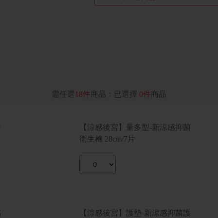
需任選
18件
商品：已選擇
0件
商品
HEBH0066
菌
【涼感後宮】量多型-新涼感抑菌
衛生棉 28cm/7片
HEBH0069
感
【涼感後宮】護墊-新涼感抑菌護