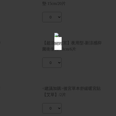
墊 15cm/20片
HEBH0072
抑
【超涼感後宮】夜用型-新涼感抑
關閉
菌衛生棉 33cm/6片
HEBH0194
菌
<建議加購>後宮草本舒緩暖宮貼
【艾草】/2片