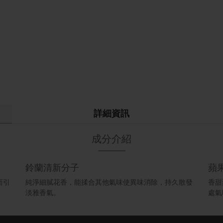
詳細資訊
成分介紹
鈴蘭清新分子
蘋
而引
純淨細膩花香，能揉合其他氣味使異味消除，持久散發
香甜
淡雅香氣。
處氣