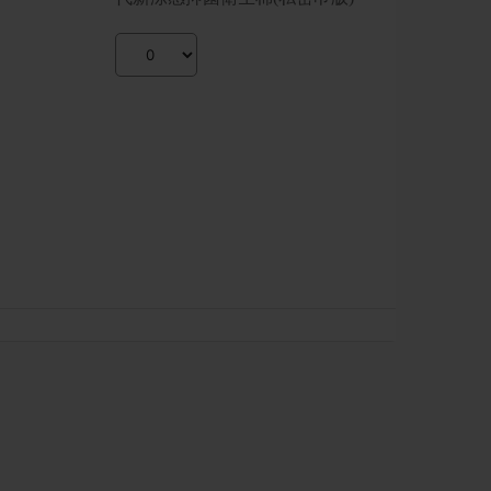
33cm/6片衛生棉+6片私密巾