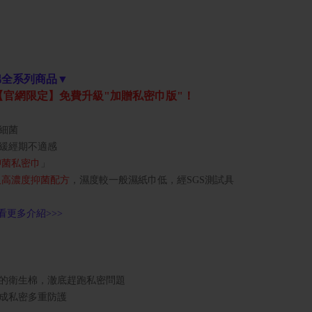
棉全系列商品▼
【官網限定】免費升級"加贈私密巾版"！
細菌
緩經期不適感
抑菌私密巾
」
及高濃度抑菌配方
，濕度較一般濕紙巾低，經SGS測試具
看更多介紹>>>
的衛生棉，澈底趕跑私密問題
成私密多重防護