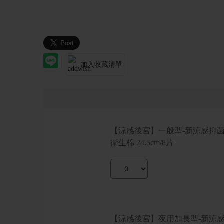
加入收藏清單
HEBH0065
【涼感後宮】一般型-新涼感抑
衛生棉 24.5cm/8片
HEBH0068
【涼感後宮】夜用加長型-新涼